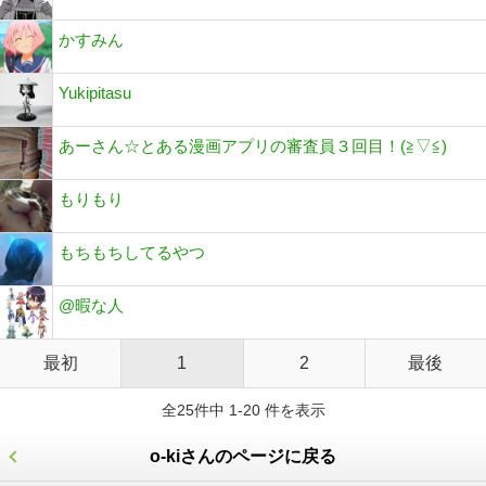
かすみん
Yukipitasu
あーさん☆とある漫画アプリの審査員３回目！(⁠≧⁠▽⁠≦⁠)
もりもり
もちもちしてるやつ
@暇な人
最初
1
2
最後
全25件中 1-20 件を表示
o-kiさんのページに戻る