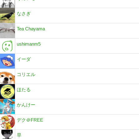
なさぎ
Tea Chayama
ushimanm5
イーダ
コリエル
ほたる
かんけー
デク＠FREE
旱