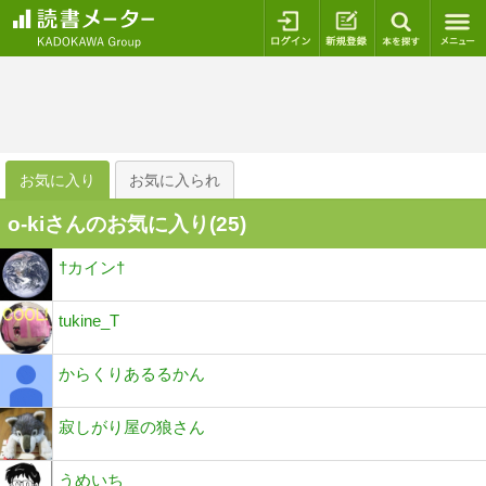
ログイン
新規登録
本を探
お気に入り
お気に入られ
o-kiさんのお気に入り(
25
)
†カイン†
tukine_T
からくりあるるかん
寂しがり屋の狼さん
うめいち