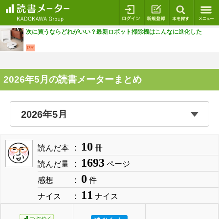
ログイン
新規登録
本を探
次に買うならどれがいい？最新ロボット掃除機はこんなに進化した
PR
2026年5月の読書メーターまとめ
10
読んだ本
冊
1693
読んだ量
ページ
0
感想
件
11
ナイス
ナイス