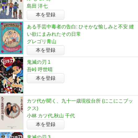
島田 洋七
本を登録
ある手芸中毒者の告白: ひそかな愉しみと不安 縫
い欲にまみれたその日常
グレゴリ青山
本を登録
鬼滅の刃 1
吾峠 呼世晴
本を登録
カツ代が聞く、九十一歳現役台所 (にこにこブッ
クス)
小林 カツ代,秋山 千代
本を登録
鬼滅の刃 3