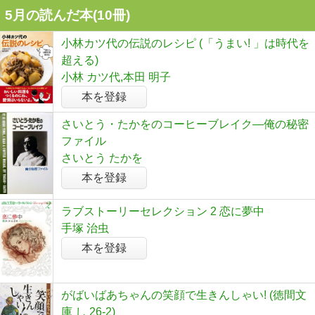
5月の読んだ本(10冊)
小林カツ代の伝説のレシピ (「うまい! 」は時代を
超える)
小林 カツ代,本田 明子
本を登録
さいとう・たかをのコーヒーブレイク―俺の秘密
ファイル
さいとう たかを
本を登録
ラブストーリーセレクション 2 恋に夢中
手塚 治虫
本を登録
がばいばあちゃんの笑顔で生きんしゃい! (徳間文
庫 し 26-2)