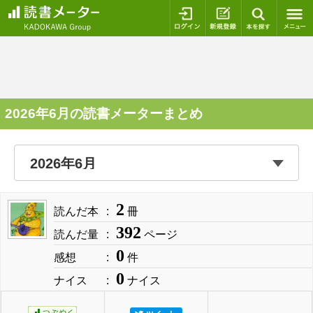
ログイン
新規登録
本を探
2026年6月の読書メーターまとめ
2
読んだ本
冊
392
読んだ量
ページ
0
感想
件
0
ナイス
ナイス