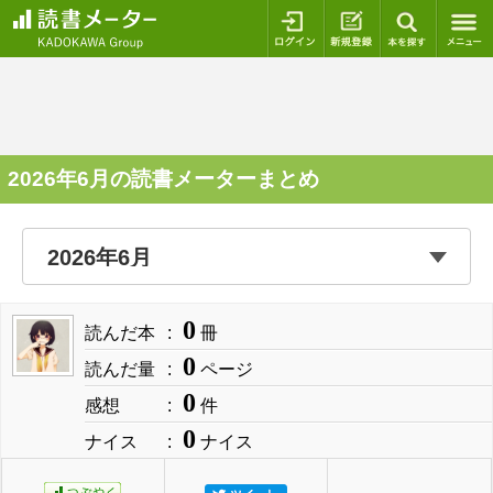
ログイン
新規登録
本を探
2026年6月の読書メーターまとめ
0
読んだ本
冊
0
読んだ量
ページ
0
感想
件
0
ナイス
ナイス