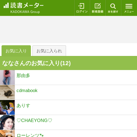
ログイン
新規登録
本を探
お気に入り
お気に入られ
ななさんのお気に入り(
12
)
那由多
cdmabook
ありす
♡CHAEYONG♡
ローレンツ🐾