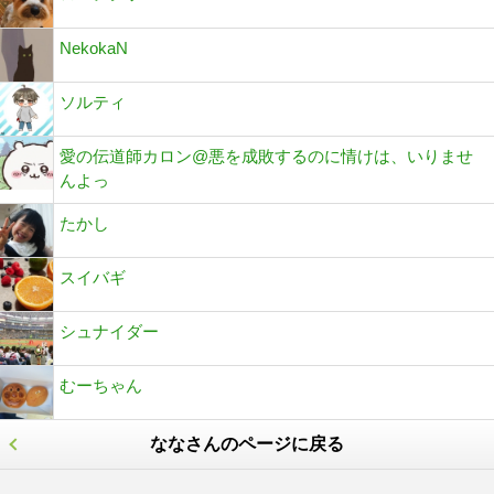
NekokaN
ソルティ
愛の伝道師カロン@悪を成敗するのに情けは、いりませ
んよっ
たかし
スイバギ
シュナイダー
むーちゃん
ななさんのページに戻る