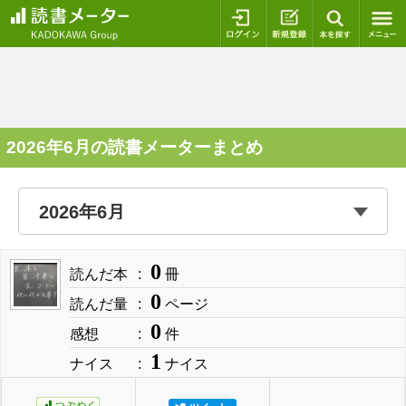
ログイン
新規登録
本を探
2026年6月の読書メーターまとめ
0
読んだ本
冊
0
読んだ量
ページ
0
感想
件
1
ナイス
ナイス