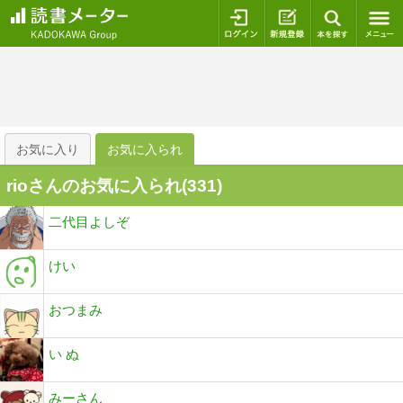
ログイン
新規登録
本を探
お気に入り
お気に入られ
rioさんのお気に入られ(
331
)
二代目よしぞ
けい
おつまみ
い ぬ
みーさん