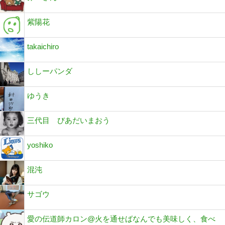
紫陽花
takaichiro
ししーパンダ
ゆうき
三代目 びあだいまおう
yoshiko
混沌
サゴウ
愛の伝道師カロン@火を通せばなんでも美味しく、食べ