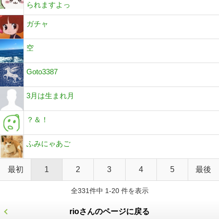
られますよっ
ガチャ
空
Goto3387
3月は生まれ月
？＆！
ふみにゃあご
最初
1
2
3
4
5
最後
全331件中 1-20 件を表示
rioさんのページに戻る