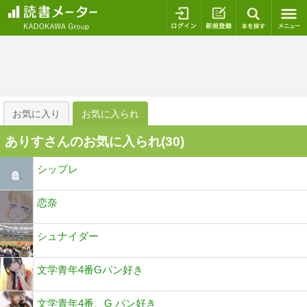
ログイン
新規登録
本を探
お気に入り
お気に入られ
ありすさんのお気に入られ(
30
)
シップレ
恋奈
シュナイダー
文学青年4番Gパン好き
文学青年4番、G パン好き