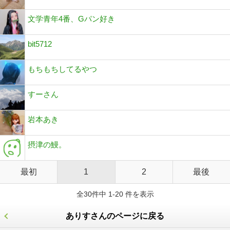
文学青年4番、Gパン好き
bit5712
もちもちしてるやつ
すーさん
岩本あき
摂津の鰻。
最初
1
2
最後
全30件中 1-20 件を表示
ありすさんのページに戻る