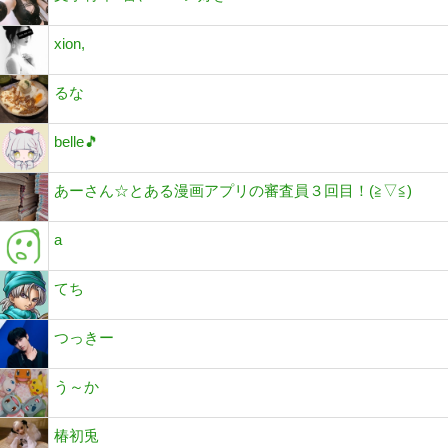
xion,
るな
belle🎵
あーさん☆とある漫画アプリの審査員３回目！(⁠≧⁠▽⁠≦⁠)
a
てち
つっきー
う～か
椿初兎