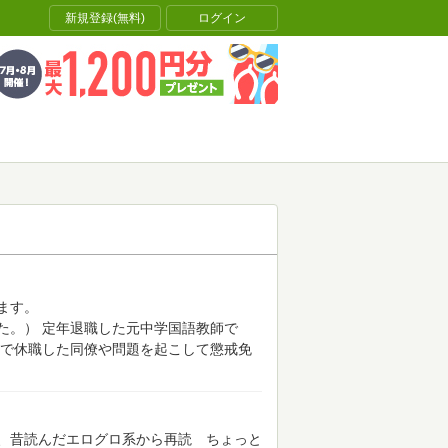
新規登録(無料)
ログイン
ます。
た。）
定年退職した元中学国語教師で
で休職した同僚や問題を起こして懲戒免
、昔読んだエログロ系から再読 ちょっと