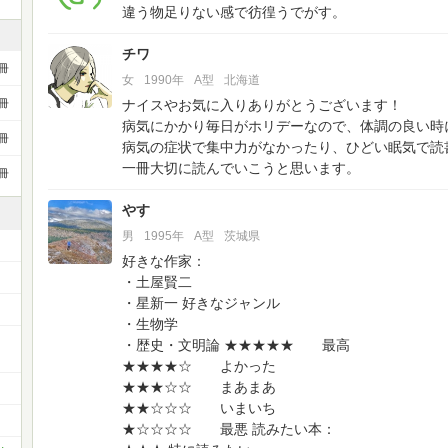
違う物足りない感で彷徨うでがす。
チワ
冊
女
1990年
A型
北海道
ナイスやお気に入りありがとうございます！
冊
病気にかかり毎日がホリデーなので、体調の良い時
冊
病気の症状で集中力がなかったり、ひどい眠気で読
一冊大切に読んでいこうと思います。
冊
やす
男
1995年
A型
茨城県
好きな作家：
・土屋賢二
・星新一
好きなジャンル
・生物学
・歴史・文明論
★★★★★ 最高
★★★★☆ よかった
★★★☆☆ まあまあ
★★☆☆☆ いまいち
★☆☆☆☆ 最悪
読みたい本：