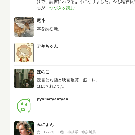
けで、読書にハマるようになりました。今も精神状
心が
尾斗
本を読む鹿。
アキちゃん
ぼのご
読書とお酒と映画鑑賞、筋トレ。
ほぼそれだけ。
pyamatyantyan
みにょん
女
1997年
B型
事務系
神奈川県