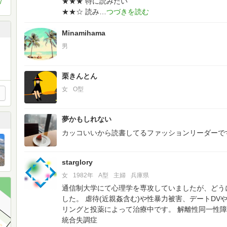
★★★ 特に読みたい
/
★★☆ 読み
Minamihama
男
栗きんとん
女
O型
夢かもしれない
カッコいいから読書してるファッションリーダーで
starglory
女
1982年
A型
主婦
兵庫県
通信制大学にて心理学を専攻していましたが、どうに
した。
虐待(近親姦含む)や性暴力被害、デートDV
リングと投薬によって治療中です。
解離性同一性障
統合失調症