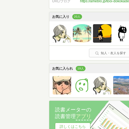
URL/ブログ
https://ameblo.jp/tooi-dokokade
お気に入り
20人
知人・友人を探す
お気に入られ
19人
読書メーターの
読書管理
アプリ
詳しくはこちら