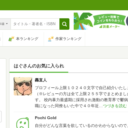
n和書
は
本ランキング
作家ランキング
はぐ
さんのお気に入られ
轟直人
19
プロフィール上限１０２４０文字で自己紹介いたし
（※レビューの方は全て上限２５５字でまとめまし
す。
校内暴力最盛期に採用され激動の教育界で鬱病
職になった同僚もいた中で４０年近
Pochi Gold
自分がどんな言葉を欲しているのかわからないので