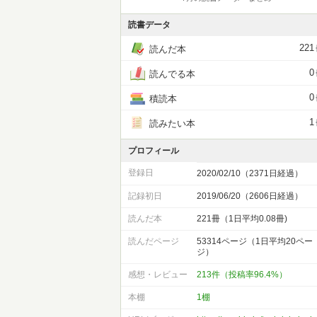
読書データ
221
読んだ本
0
読んでる本
0
積読本
1
読みたい本
プロフィール
登録日
2020/02/10（2371日経過）
記録初日
2019/06/20（2606日経過）
読んだ本
221冊（1日平均0.08冊)
読んだページ
53314ページ（1日平均20ペー
ジ）
感想・レビュー
213件（投稿率96.4%）
本棚
1棚