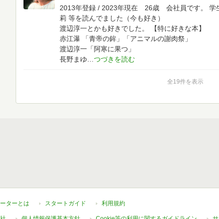
2013年登録 / 2023年現在 26歳 会社員です。
学
莉 等を読んでました（今も好き）
渡辺淳一とかも好きでした。
【特に好きな本】
赤江瀑 「青帝の鉾」「アニマルの謝肉祭」
渡辺淳一「阿寒に果つ」
長野まゆ
全19件を表示
ーターとは
スタートガイド
利用規約
社
個人情報保護基本方針
Cookie等の利用に関するガイドライン
サ