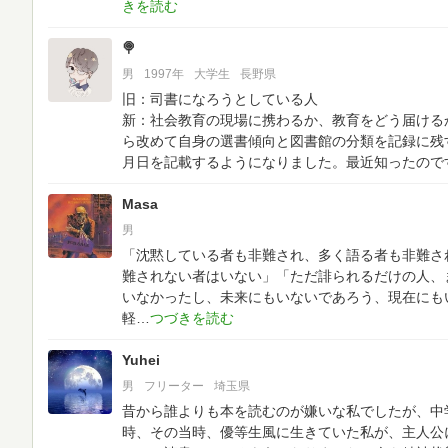
🍭
男
1997年
大学生
長野県
旧：司書になろうとしている人
新：社会教育の現場に携わるか、教育をどう届ける
ら改めて自身の選書傾向と図書館の分類を記録に残
月日を記載するようになりました。最近知ったので
Masa
男
「沈黙している者も非難され、多く語る者も非難さ
難されない者はいない」「ただ誹られるだけの人、
いなかったし、未来にもいないであろう、現在にも
軽
Yuhei
男
フリーター
埼玉県
昔から誰よりも本を読むのが嫌いな私でしたが、中
時、その当時、優等生風に生きていた私が、主人公