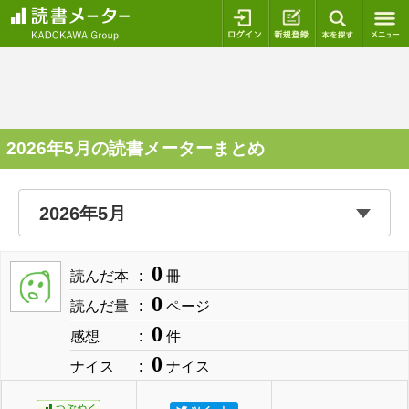
ログイン
新規登録
本を探
2026年5月の読書メーターまとめ
0
読んだ本
冊
0
読んだ量
ページ
0
感想
件
0
ナイス
ナイス