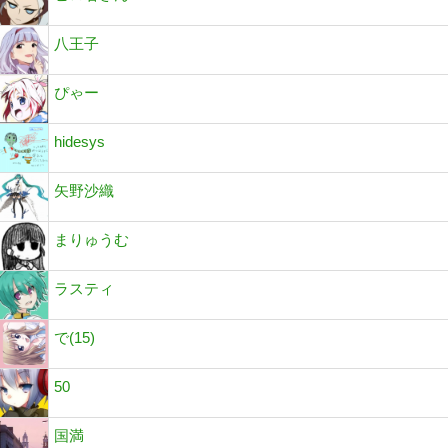
八王子
ぴゃー
hidesys
矢野沙織
まりゅうむ
ラスティ
で(15)
50
国満