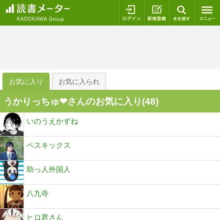
ログイン
新規登録
本を探
お気に入り
お気に入られ
うかりっちゅ❤さんのお気に入り(
48
)
いのうえかずね
ペスキックス
助っ人外国人
八九寺
ヒロ君さん