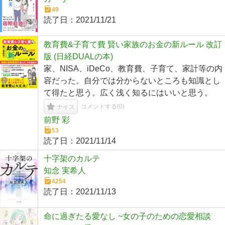
49
読了日：
2021/11/21
教育費&子育て費 賢い家族のお金の新ルール 改訂
版 (日経DUALの本)
家、NISA、iDeCo、教育費、子育て、家計等の内
容だった。自分では分からないところも知識とし
て得たと思う。広く浅く知るにはいいと思う。
コメントする(
0
)
ナイス
前野 彩
53
読了日：
2021/11/14
十字架のカルテ
知念 実希人
4254
読了日：
2021/11/13
命に過ぎたる愛なし ~女の子のための恋愛相談