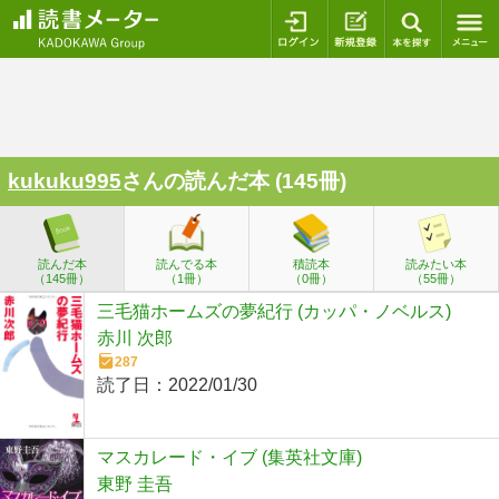
ログイン
新規登録
本を探
kukuku995
さんの読んだ本 (145冊)
読んだ本
読んでる本
積読本
読みたい本
（145冊）
（1冊）
（0冊）
（55冊）
三毛猫ホームズの夢紀行 (カッパ・ノベルス)
赤川 次郎
287
読了日：
2022/01/30
マスカレード・イブ (集英社文庫)
東野 圭吾