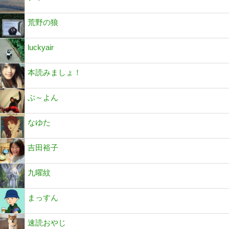
荒野の狼
luckyair
本読みましょ！
ぶ～よん
なゆた
吉田裕子
九曜紋
まっすん
速読おやじ