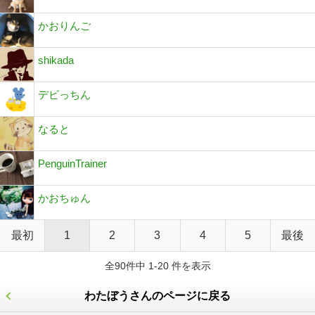
かおりんご
shikada
デビっちん
なると
PenguinTrainer
かおちゅん
最初
1
2
3
4
5
最後
全90件中 1-20 件を表示
わたぼうさんのページに戻る