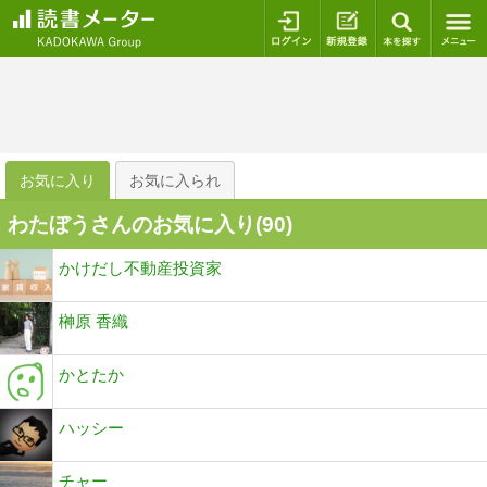
ログイン
新規登録
本を探
お気に入り
お気に入られ
わたぼうさんのお気に入り(
90
)
かけだし不動産投資家
榊原 香織
かとたか
ハッシー
チャー