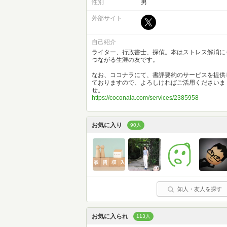
性別
男
外部サイト
自己紹介
ライター、行政書士、探偵。本はストレス解消に
つながる生涯の友です。
なお、ココナラにて、書評要約のサービスを提供
ておりますので、よろしければご活用くださいま
せ。
https://coconala.com/services/2385958
お気に入り
90人
知人・友人を探す
お気に入られ
113人