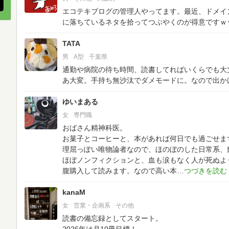
エコテキブログの管理人やってます。最近、ドメイ
に落ちているネタを拾ってつぶやくのが得意ですｗ
TATA
男
A型
千葉県
通勤や病院の待ち時間、読書してればいくらでも大
あ大変。手持ち無沙汰でダメモードに。なので出か
ゆいまある
女
専門職
おばさん精神科医。
お菓子とコーヒーと、本があれば何日でも過ごせま
理屈っぽい唯物論者なので、ほのぼのした日常系、
ほぼノンフィクションと、血も涙もなく人が死ぬよ
腹購入して読みます。なので高い本
kanaM
女
営業・企画系
その他
読書の備忘録としてスタート。