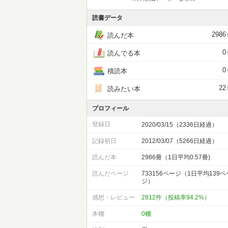
読書データ
2986
読んだ本
0
読んでる本
0
積読本
22
読みたい本
プロフィール
登録日
2020/03/15（2336日経過）
記録初日
2012/03/07（5266日経過）
読んだ本
2986冊（1日平均0.57冊)
読んだページ
733156ページ（1日平均139ペ
ジ）
感想・レビュー
2812件（投稿率94.2%）
本棚
0棚