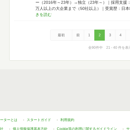
ー（2016年～23年）→独立（23年～）｜採用支
万人以上の大企業まで（50社以上）｜受賞歴：日本
最初
前
1
2
3
4
全90件中 21 - 40 件を表
ーターとは
スタートガイド
利用規約
社
個人情報保護基本方針
Cookie等の利用に関するガイドライン
サ