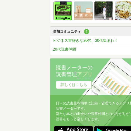
参加コミュニティ
2
ビジネス書好きな20代、30代集まれ！
20代読書仲間
読書メーターの
読書管理
アプリ
詳しくはこちら
日々の読書量を簡単に記録・管理できるアプリ
読書メーターです。
新たな本との出会いや読書仲間とのつながりが
読書をもっと楽しくします。