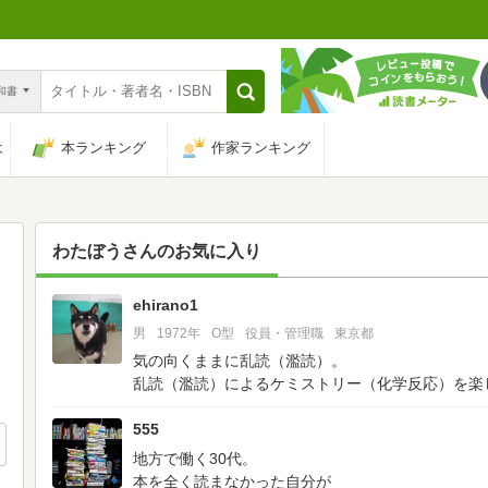
n和書
は
本ランキング
作家ランキング
わたぼう
さんのお気に入り
ehirano1
90
男
1972年
O型
役員・管理職
東京都
気の向くままに乱読（濫読）。
乱読（濫読）によるケミストリー（化学反応）を楽
555
地方で働く30代。
本を全く読まなかった自分が