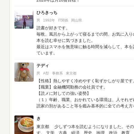
2026年は月10冊目標！
ひろきっち
男
1992年
IT関係
岡山県
読書が好きです。
毎晩、風呂から上がって寝るまでの間、お気に入り
本を読む幸せに気づきました。
最近はスマホを無意味に触る時間を減らして、本を
ています。
テディ
男
A型
事務系
東京都
【性格】熱しやすく冷めやすく恥ずかしがり屋です
【職業】金融機関勤務の会社員です。
【読メに対しての強い姿勢】
（１）年齢、職業、おかれている環境は、人それぞ
読家の別があること等を鑑み基本的に全ての考え方
き
東京都
少しずつ本を読むようになりました。その
す。
文学、古典、経済、歴史、地理、政治、教育、