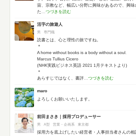
宙、宗教など、幅広い分野に興味があるので、興味
た
活字の旅遊人
男
専門職
読書とは、心と理性の旅ですね。
＊
A home without books is a body without a soul.
Marcus Tullius Cicero
(NHK実践ビジネス英語 2021 1月テキストより)
＊
あらすじではなく、書評
maro
よろしくお願いいたします。
前田まさき｜採用プロデューサー
男
A型
営業・企画系
東京都
採用力を底上げしたい経営者・人事担当者さんの相