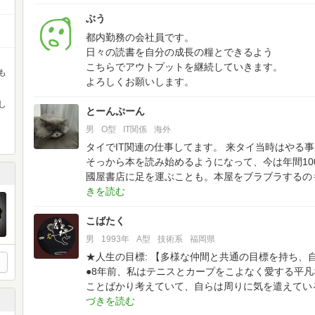
ぶう
都内勤務の会社員です。
日々の読書を自分の成長の糧とできるよう
こちらでアウトプットを継続していきます。
も
よろしくお願いします。
し
とーんぷーん
男
O型
IT関係
海外
タイでIT関連の仕事してます。
来タイ当時はやる事
そっから本を読み始めるようになって、今は年間10
國屋書店に足を運ぶことも。本屋をブラブラするの
こばたく
男
1993年
A型
技術系
福岡県
★人生の目標: 【多様な仲間と共通の目標を持ち、
●8年前、私はテニスとカープをこよなく愛する平凡
ことばかり考えていて、自らは周りに気を遣えてい