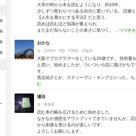
大学の時から本を読むようになり、約10年。
少しずつ変わりつつある自分に驚いている。
読書と
【人生を豊かにする手法】だと思う。
冊
読めば読むほど知識が蓄えられ、
まだまだ知らないことの多さに気づく。
冊
冊
おかな
女
1995年
A型
IT関係
大阪府
冊
大阪でプログラマーをしている25歳です。
技術書
と思い、始めましたが、ついつい小説に逃げがちで
す。
貴志祐介とか、スティーブン・キングといった、ち
瀬谷
ー
女
事務系
読む本の幅を広げるために始めました。
なかなか感想をアウトプットできていませんが、読
から刺激を受けるのが楽しいです。
よろしくお願いします。