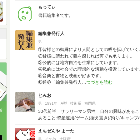
もってぃ
書籍編集者です。
編集兼発行人
男
①皆様との御縁により人間としての幅を拡げていく
②皆様に請われて義を感じれば何でも承ります。
③公的には地方自治を生業にしています。
④私的には社会での理想的な活動を模索しています
⑤音楽と書物と映画が好きです。
⑥通称「編集兼発行人
とみお
男
1991年
A型
技術系
福岡県
版
30代前半 サラリーマン男性 自分の興味がある
あること:資産運用/ゲーム(据え置き)/釣り/キャンプ
、
えちぜんや よーた
男
その他
大阪府