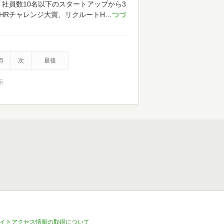
援：社員数10名以下のスタートアップから3
HRチャレンジ大賞、リクルートH
5
次
最後
示
イトアクセス情報の取得について