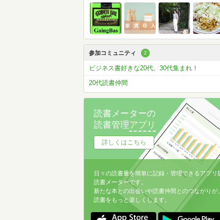
参加コミュニティ
2
ビジネス書好きな20代、30代集まれ！
20代読書仲間
読書メーターの
読書管理
アプリ
詳しくはこちら
日々の読書量を簡単に記録・管理できるアプリ
読書メーターです。
新たな本との出会いや読書仲間とのつながりが
読書をもっと楽しくします。