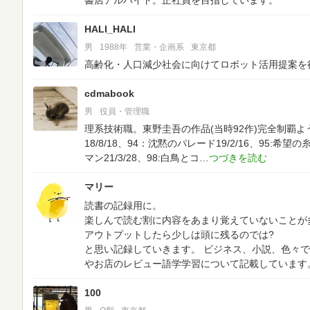
書店アルバイト。正社員を目指しています。
HALI_HALI
男
1988年
営業・企画系
東京都
高齢化・人口減少社会に向けてロボット活用提案を行
cdmabook
男
役員・管理職
理系技術職。東野圭吾の作品(当時92作)完全制覇ようやく
18/8/18、94：沈黙のパレード19/2/16、95:希望の糸2
マン21/3/28、98:白鳥とコ
マリー
読書の記録用に。
楽しんで読む割に内容をあまり覚えていないことが多
アウトプットしたら少しは頭に残るのでは?
と思い記録していきます。
ビジネス、小説、色々で
やお店のレビュー語学学習について記載しています
100