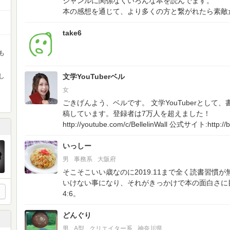
ジャンルに関係なくいろんな本を読んでます。
本の感想を通じて、より多くの方と繋がれたら素敵
take6
も
し
文学YouTuberベル
女
ごきげんよう、ベルです。
文学YouTuberとし
稿しています。登録者は7万人を超えました！
http://youtube.com/c/BellelinWall
公式サイト:http://bel
いっしー
男
事務系
大阪府
そこそこいい歳なのに2019.11まで全く読書習慣
いけない事になり、それがきっかけで本の面白さに目覚
4:6。
どんぐり
男
A型
クリエイター系
神奈川県