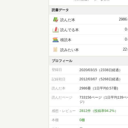
読書データ
2986
読んだ本
0
読んでる本
0
積読本
22
読みたい本
プロフィール
登録日
2020/03/15（2338日経過）
記録初日
2012/03/07（5268日経過）
読んだ本
2986冊（1日平均0.57冊)
読んだページ
733156ページ（1日平均139ペ
ジ）
感想・レビュー
2812件（投稿率94.2%）
本棚
0棚