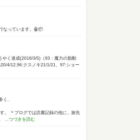
なっています。🤖📦
達成(2018/3/5)（93：魔力の胎動
0/4/12,96:クスノキ21/1/21、97:ショー
く..
す。
＊ブログでは読書記録の他に、旅先
。