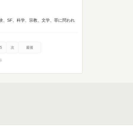
験、SF、科学、宗教、文学、罪に問われ
5
次
最後
示