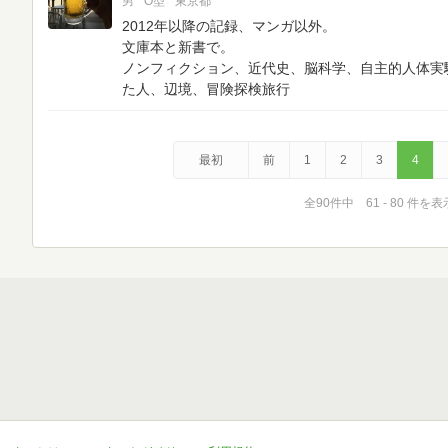
男
O型
東京都
2012年以降の記録、マンガ以外。
文庫本と新書で。
ノンフィクション、近代史、脳科学、自主的人体実
た人、辺境、冒険探検旅行
最初
前
1
2
3
4
全90件中 61 - 80 件を表