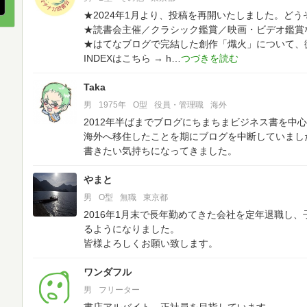
★2024年1月より、投稿を再開いたしました。ど
★読書会主催／クラシック鑑賞／映画・ビデオ鑑賞
★はてなブログで完結した創作「熾火」について、微
INDEXはこちら → h
Taka
男
1975年
O型
役員・管理職
海外
2012年半ばまでブログにちまちまビジネス書を中
海外へ移住したことを期にブログを中断していまし
書きたい気持ちになってきました。
やまと
男
O型
無職
東京都
2016年1月末で長年勤めてきた会社を定年退職し
るようになりました。
皆様よろしくお願い致します。
ワンダフル
男
フリーター