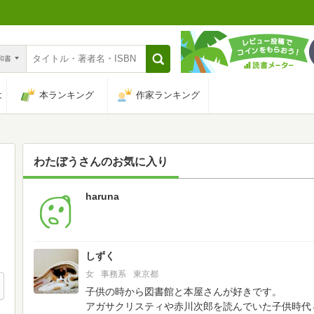
n和書
は
本ランキング
作家ランキング
わたぼう
さんのお気に入り
haruna
90
しずく
女
事務系
東京都
子供の時から図書館と本屋さんが好きです。
アガサクリスティや赤川次郎を読んでいた子供時代