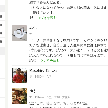
純文学を読み始める。
→社会人になってから司馬遼太郎の幕末小説にはま
に続けています。
冊
16
冊
みやこ
冊
女
アラサー共働き子なし既婚♀です。
とにかく本が好
冊
好きな理由は、自分と違う人生を簡単に疑似体験でき
(専門書等)です。
読むペースが速く、忘れるのも速
読んだ本を忘れるので、何度も同じ本を読みます。
読む
Masahiro Tanaka
男
1980年
A型
ー
ゆう
女
1967年
A型
主婦
大阪府
泣ける本、笑える本、ちょっと怖い話。