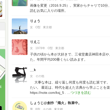
画像を変更（2016.9.25）。実家からチャリで1
読むお気に入りの場所。
りょう
女
O型
東京都
りえこ
女
1978年
O型
東京都
子供の頃から本が大好きで、三省堂書店神田本店や
た。年間平均200冊くらい読みます。
__k
女
その他
大事な本は、繰り返し何度も何度も読む派です。
版
たい。
最近は、時代を超えた古典から学ぶことを楽
https://note.com/ksj_5
.
、
しょうじ@創作「熾火」執筆中。
男
B型
その他
東京都