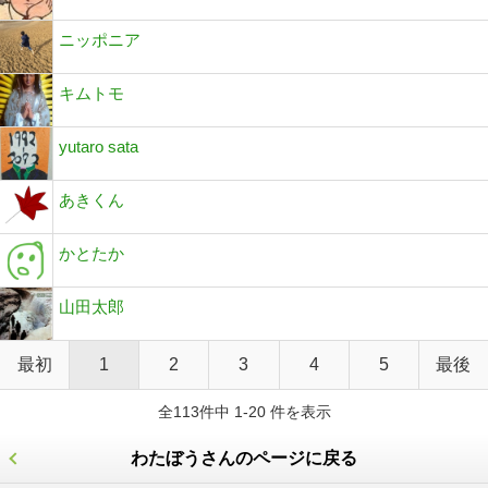
ニッポニア
キムトモ
yutaro sata
あきくん
かとたか
山田太郎
最初
1
2
3
4
5
最後
全113件中 1-20 件を表示
わたぼうさんのページに戻る