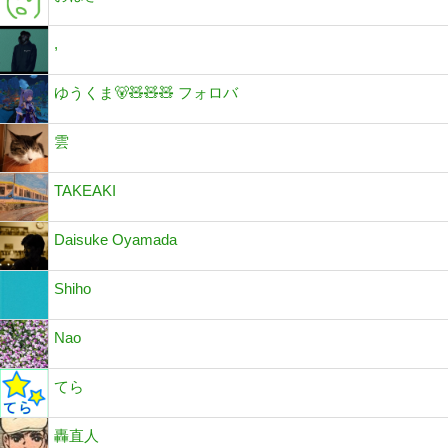
,
ゆうくま🐻🧸🧸🧸 フォロバ
雲
TAKEAKI
Daisuke Oyamada
Shiho
Nao
てら
轟直人