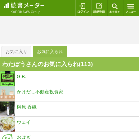
ログイン
新規登録
本を探
お気に入り
お気に入られ
わたぼうさんのお気に入られ(
113
)
G.B.
かけだし不動産投資家
榊原 香織
ウェイ
おはぎ