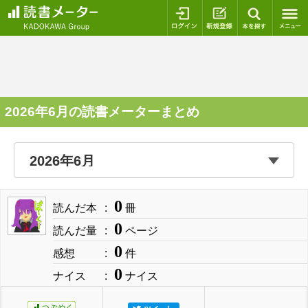
ログイン
新規登録
本を探
2026年6月の読書メーターまとめ
0
読んだ本
冊
0
読んだ量
ページ
0
感想
件
0
ナイス
ナイス