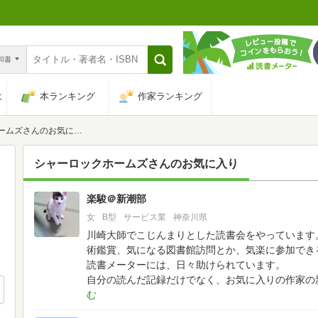
n和書
は
本ランキング
作家ランキング
ムズさんのお気に入り
シャーロックホームズ
さんのお気に入り
楽駿＠新潮部
29
女
B型
サービス業
神奈川県
川崎大師でこじんまりとした読書会をやっています
術鑑賞、気になる図書館訪問とか、気楽に参加でき
読書メーターには、日々助けられています。
自分の読んだ記録だけでなく、お気に入りの作家の