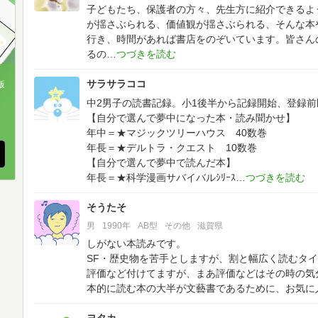
子どもたち、保護者の方々、先生方に紹介できるよ
が揺さぶられる、価値観が揺さぶられる、そんな本
行き、時間があれば書店をのぞいています。皆さん
るの
サラサラココ
版
中2男子の読書記録。小1後半から記録開始、登録
、
【自分で選んで夢中になった本・読み聞かせ】
年中＝★マジックツリーハウス 40数巻
年長＝★デルトラ・クエスト 10数巻
【自分で選んで夢中で読んだ本】
年長＝★科学漫画サバイバルｼﾘｰｽ
そうたそ
男
1990年
AB型
その他
滋賀県
しがない本読みです。
SF・歴史物を苦手としますが、割と幅広く読むタ
評価など付けてますが、まあ評価などはその時の気分
本的に読む本の大半が文藝書であるために、お気に