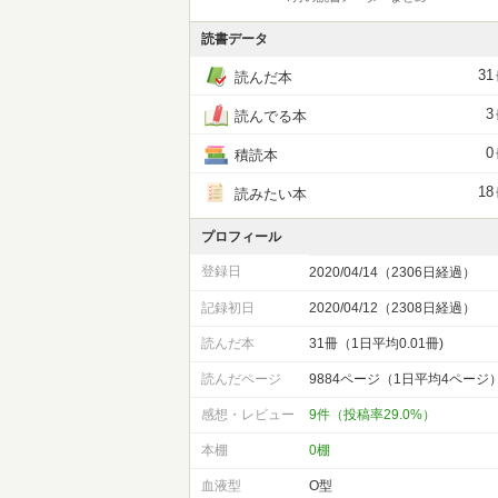
読書データ
31
読んだ本
3
読んでる本
0
積読本
18
読みたい本
プロフィール
登録日
2020/04/14（2306日経過）
記録初日
2020/04/12（2308日経過）
読んだ本
31冊（1日平均0.01冊)
読んだページ
9884ページ（1日平均4ページ
感想・レビュー
9件（投稿率29.0%）
本棚
0棚
血液型
O型