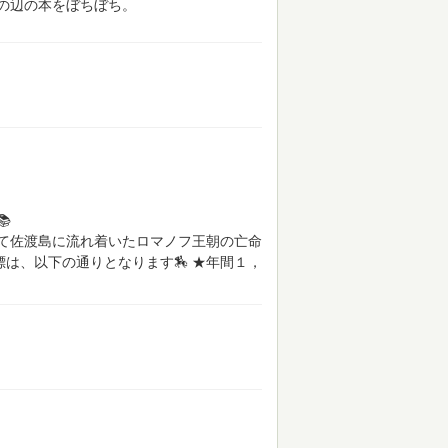
の辺の本をぼちぼち。

て佐渡島に流れ着いたロマノフ王朝の亡命
目標は、以下の通りとなります🏇
★年間１，