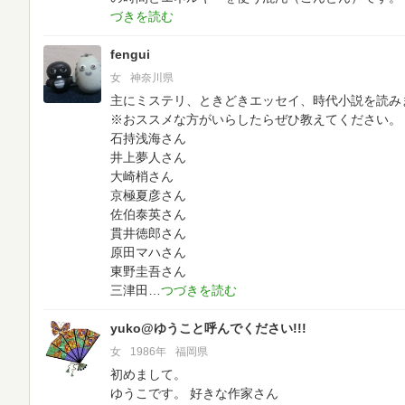
fengui
女
神奈川県
主にミステリ、ときどきエッセイ、時代小説を読み
※おススメな方がいらしたらぜひ教えてください。
石持浅海さん
井上夢人さん
大崎梢さん
京極夏彦さん
佐伯泰英さん
貫井徳郎さん
原田マハさん
東野圭吾さん
三津田
yuko@ゆうこと呼んでください!!!
女
1986年
福岡県
初めまして。
ゆうこです。
好きな作家さん