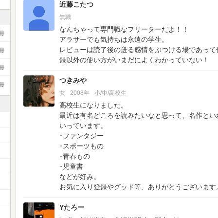
近藤こたつ
無職
なんちゃって専門職なフリーターだよ！！
冊
アラサーでも気持ちは永遠の学生。
レビューは読了後の迸る感情をぶつける場であって
冊
録以外の使い方がいまだによくわかっていない！
冊
つきみや
冊
女
2008年
小/中/高校生
高校生になりました。
最近は有名どころを読みたいなと思って、名作とい
いっています。
･ファンタジー
･スポーツもの
･青春もの
）
･児童書
などが好み。
お気に入り登録やグッド等、ありがとうございます
Yたろー