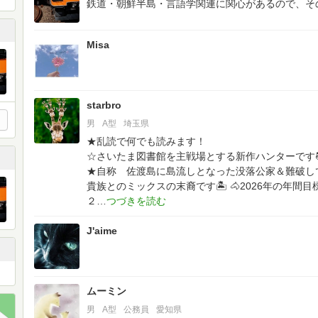
鉄道・朝鮮半島・言語学関連に関心があるので、そ
Misa
starbro
男
A型
埼玉県
★乱読で何でも読みます！
☆さいたま図書館を主戦場とする新作ハンターです
★自称 佐渡島に島流しとなった没落公家＆難破し
貴族とのミックスの末裔です🏝
🐴2026年の年間
２
J'aime
ムーミン
男
A型
公務員
愛知県