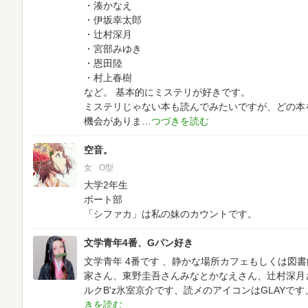
・湊かなえ
・伊坂幸太郎
・辻村深月
・宮部みゆき
・恩田陸
・村上春樹
など。
基本的にミステリが好きです。
ミステリじゃない本も読んでみたいですが、どの本
機会がありま
空音。
女
O型
大学2年生
ボート部
「シファカ」は私の妹のカウントです。
文学青年4番、Gパン好き
文学青年 4番です 、静かな場所カフェもしくは図
家さん、東野圭吾さんみなとかなえさん、辻村深月さ
ルクB'z氷室京介です、読メのアイコンはGLAYで