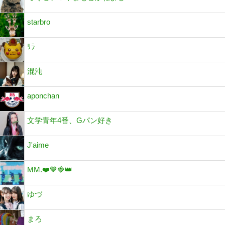
starbro
ﾘﾗ
混沌
aponchan
文学青年4番、Gパン好き
J'aime
MM.❤️💙🍓👑
ゆづ
まろ