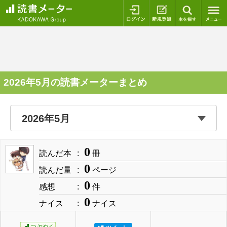
ログイン
新規登録
本を探
2026年5月の読書メーターまとめ
0
読んだ本
冊
0
読んだ量
ページ
0
感想
件
0
ナイス
ナイス