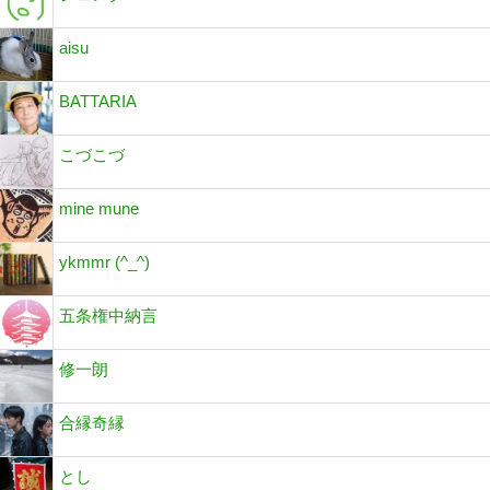
aisu
BATTARIA
こづこづ
mine mune
ykmmr (^_^)
五条権中納言
修一朗
合縁奇縁
とし