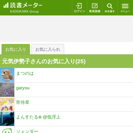
ログイン
新規登録
本を探
お気に入り
お気に入られ
元気伊勢子さんのお気に入り(
25
)
まつのは
garyou
宵待草
よんすたる❄️ @低浮上
ジェンダー