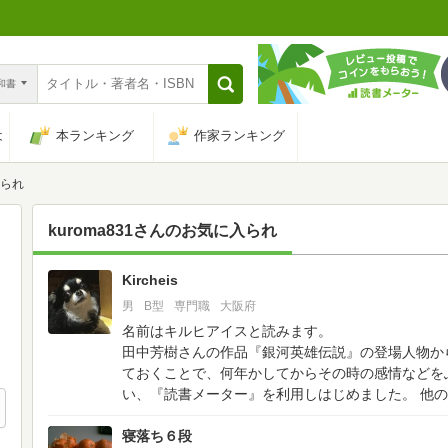
n和書
は
本ランキング
作家ランキング
入られ
kuroma831
さんのお気に入られ
Kircheis
91
男
B型
専門職
大阪府
名前はキルヒアイスと読みます。
田中芳樹さんの作品『銀河英雄伝説』の登場人物か
ておくことで、何年かしてからその時の感情などを
い、『読書メーター』を利用しはじめました。
他の
寝落ち６段