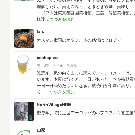
浅学ですが美術史が好きです！美術の歴史は人類史
理解したい。美術館巡り、ときどき観劇、美味しい
ージアムは東京都庭園美術館、三菱一号館美術館、
様達
lale
オスマン帝国のオタク。本の感想はブログで
ceskepivo
男
B型
事務系
東京都
雑読系。気の向くままに読んでます。コメントは、
います。本屋に行くと、「目があった」本を衝動買
一日一冊読めたらいいなぁ。積読山が部屋にあり。
て、
NorthVillageHRE
歴史学、特に近世ヨーロッパのハプスブルク君主国
山家