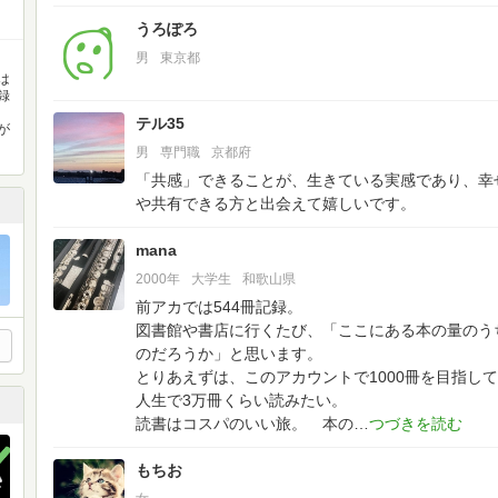
うろぽろ
男
東京都
は
録
。
テル35
が
男
専門職
京都府
「共感」できることが、生きている実感であり、幸
や共有できる方と出会えて嬉しいです。
mana
2000年
大学生
和歌山県
前アカでは544冊記録。
図書館や書店に行くたび、「ここにある本の量のう
のだろうか」と思います。
とりあえずは、このアカウントで1000冊を目指して
人生で3万冊くらい読みたい。
読書はコスパのいい旅。 本の
もちお