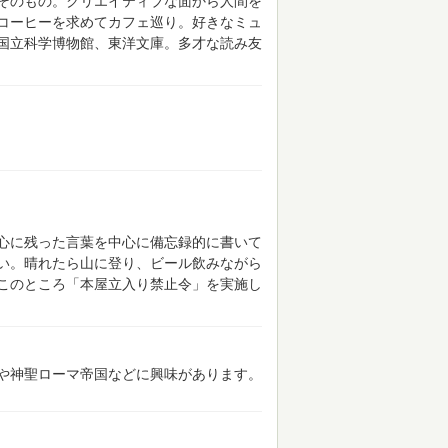
そのもの。クリエイティブな面から人間を
コーヒーを求めてカフェ巡り。好きなミュ
国立科学博物館、東洋文庫。多才な読み友
心に残った言葉を中心に備忘録的に書いて
い。晴れたら山に登り、ビール飲みながら
このところ「本屋立入り禁止令」を実施し
や神聖ローマ帝国などに興味があります。