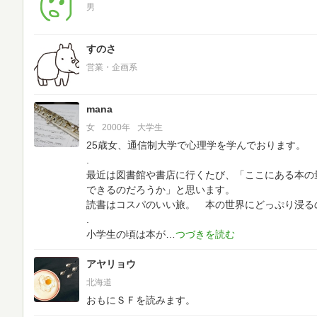
男
すのさ
営業・企画系
mana
女
2000年
大学生
25歳女、通信制大学で心理学を学んでおります。
.
最近は図書館や書店に行くたび、「ここにある本の
できるのだろうか」と思います。
読書はコスパのいい旅。 本の世界にどっぷり浸る
.
小学生の頃は本が
アヤリョウ
北海道
おもにＳＦを読みます。