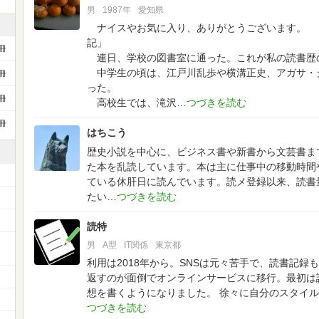
男
1987年
愛知県
ナイスやお気に入り、ありがとうございます。
記」
冊
連日、学校の図書室に通った。これが私の読書歴
中学生の頃は、江戸川乱歩や横溝正史、アガサ・
冊
った。
冊
高校生では、滝沢
冊
はちこう
歴史小説を中心に、ビジネス書や新書から文芸書ま
た本を乱読しています。本は主に仕事中の移動時間
ている休肝日に読んでいます。読メ登録以来、読書
たい
読特
男
A型
IT関係
東京都
利用は2018年から。SNSは元々苦手で、読書記
返すのが面倒でオンラインサービスに移行。最初は
想を書くようになりました。
徐々に自分のスタイル