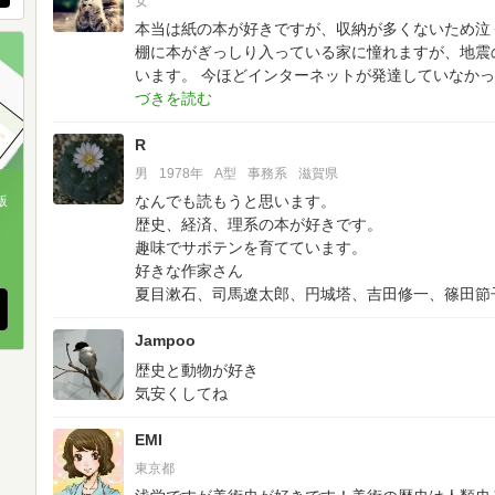
女
本当は紙の本が好きですが、収納が多くないため泣く泣
棚に本がぎっしり入っている家に憧れますが、地震
います。
今ほどインターネットが発達していなかっ
R
男
1978年
A型
事務系
滋賀県
なんでも読もうと思います。
版
歴史、経済、理系の本が好きです。
、
趣味でサボテンを育てています。
好きな作家さん
夏目漱石、司馬遼太郎、円城塔、吉田修一、篠田節
Jampoo
歴史と動物が好き
気安くしてね
EMI
東京都