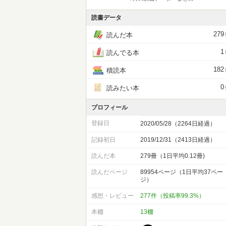
読書データ
279
読んだ本
1
読んでる本
182
積読本
0
読みたい本
プロフィール
登録日
2020/05/28（2264日経過）
記録初日
2019/12/31（2413日経過）
読んだ本
279冊（1日平均0.12冊)
読んだページ
89954ページ（1日平均37ペー
ジ）
感想・レビュー
277件（投稿率99.3%）
本棚
13棚