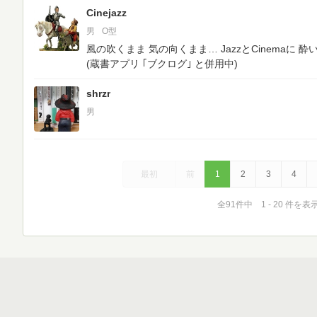
Cinejazz
男
O型
風の吹くまま 気の向くまま… JazzとCinemaに
(蔵書アプリ ｢ブクログ｣ と併用中)
shrzr
男
最初
前
1
2
3
4
全91件中 1 - 20 件を表