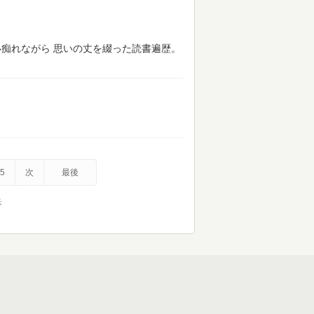
 酔い痴れながら 思いの丈を綴った読書遍歴。
5
次
最後
示