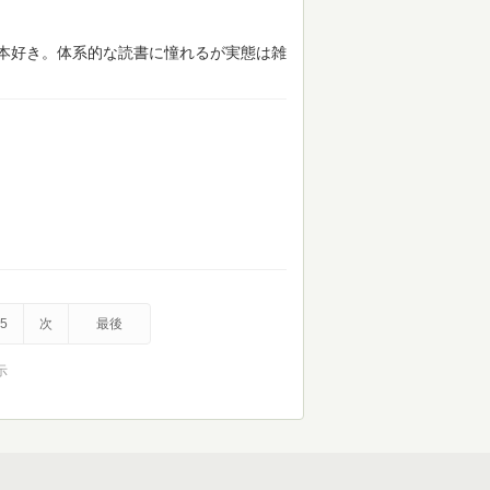
本好き。体系的な読書に憧れるが実態は雑
5
次
最後
示