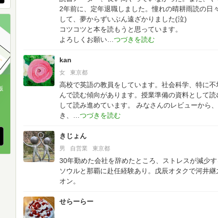
2年前に、定年退職しました。憧れの晴耕雨読の日
して、夢からずいぶん遠ざかりました(泣)
コツコツと本を読もうと思っています。
よろしくお願い
kan
女
東京都
高校で英語の教員をしています。社会科学、特に不
版
んで読む傾向があります。授業準備の資料として読
して読み進めています。
みなさんのレビューから、
、
き、
きじょん
男
自営業
東京都
30年勤めた会社を辞めたところ、ストレスが減少
ソウルと那覇に赴任経験あり。戊辰オタクで河井継
オン。
せらーらー