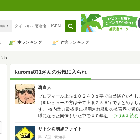
n和書
は
本ランキング
作家ランキング
入られ
kuroma831
さんのお気に入られ
轟直人
91
プロフィール上限１０２４０文字で自己紹介いたし
（※レビューの方は全て上限２５５字でまとめまし
す。
校内暴力最盛期に採用され激動の教育界で鬱病
職になった同僚もいた中で４０年近
サトシ@朝練ファイト
男
A型
愛知県