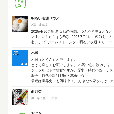
明るい表通りで🎶
A型
岐阜県
2025/4/30更新
みな様の感想、つぶやき💬などな
ます。悪しからず(≧∇≦)b
2025/3/21に、名前を
名。
ルイ·アームストロング - 明るい表通りで
コー​
木賊
木賊（とくさ）と申します。
どうぞ宜しくお願いします。
小説中心に読みます。
ジャンルは基本雑食ですが、歴史・時代小説、ミス
歴史・時代小説は戦国・幕末中心。
最近は世界史にも興味津々。
好きな作家さんは、京
曲月斎
男
専門職
千葉県
おはぎ