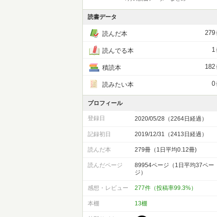
読書データ
279
読んだ本
1
読んでる本
182
積読本
0
読みたい本
プロフィール
登録日
2020/05/28（2264日経過）
記録初日
2019/12/31（2413日経過）
読んだ本
279冊（1日平均0.12冊)
読んだページ
89954ページ（1日平均37ペー
ジ）
感想・レビュー
277件（投稿率99.3%）
本棚
13棚