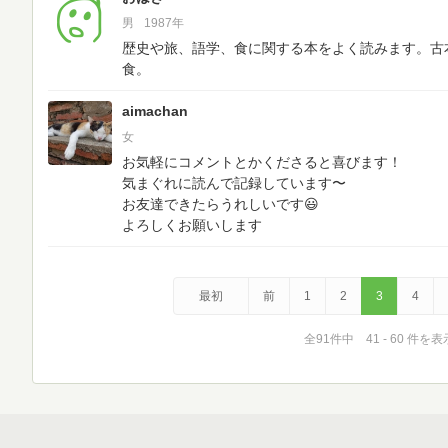
男
1987年
歴史や旅、語学、食に関する本をよく読みます。古
食。
aimachan
女
お気軽にコメントとかくださると喜びます！
気まぐれに読んで記録しています〜
お友達できたらうれしいです😃
よろしくお願いします
最初
前
1
2
3
4
全91件中 41 - 60 件を表