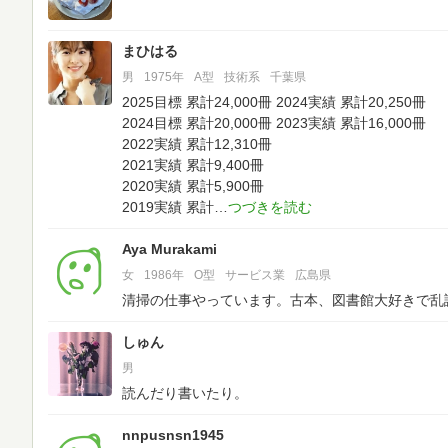
まひはる
男
1975年
A型
技術系
千葉県
2025目標 累計24,000冊
2024実績 累計20,250冊
2024目標 累計20,000冊
2023実績 累計16,000冊
2022実績 累計12,310冊
2021実績 累計9,400冊
2020実績 累計5,900冊
2019実績 累計
Aya Murakami
女
1986年
O型
サービス業
広島県
清掃の仕事やっています。古本、図書館大好きで乱
しゅん
男
読んだり書いたり。
nnpusnsn1945