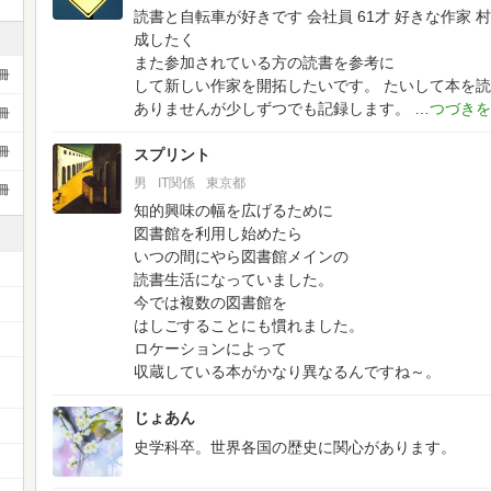
読書と自転車が好きです
会社員 61才
好きな作家 村
成したく
また参加されている方の読書を参考に
冊
して新しい作家を開拓したいです。
たいして本を読
ありませんが少しずつでも記録します。
冊
冊
スプリント
男
IT関係
東京都
冊
知的興味の幅を広げるために
図書館を利用し始めたら
いつの間にやら図書館メインの
読書生活になっていました。
今では複数の図書館を
はしごすることにも慣れました。
ロケーションによって
収蔵している本がかなり異なるんですね～。
じょあん
史学科卒。世界各国の歴史に関心があります。