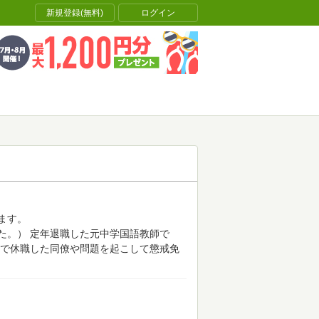
新規登録(無料)
ログイン
ます。
た。）
定年退職した元中学国語教師で
で休職した同僚や問題を起こして懲戒免