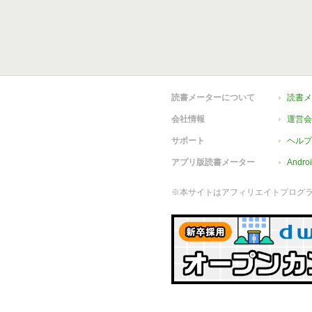
読書メーターについて
読書メ
会社情報
運営会
サポート
ヘルプ
アプリ版読書メーター
Andr
※本サイトはアフィリエイトプログ