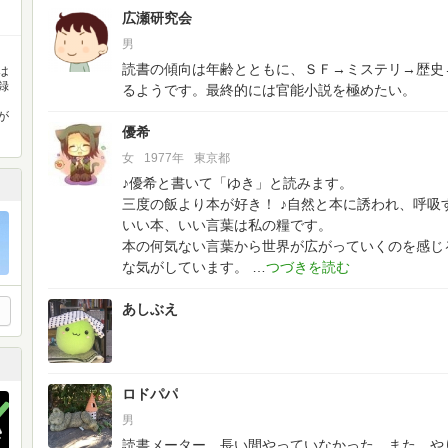
広瀬研究会
男
読書の傾向は年齢とともに、ＳＦ→ミステリ→歴史
は
録
るようです。最終的には官能小説を極めたい。
。
が
優希
女
1977年
東京都
♪優希と書いて「ゆき」と読みます。
三度の飯より本が好き！
♪自然と本に誘われ、呼吸
いい本、いい言葉は私の糧です。
本の何気ない言葉から世界が広がっていくのを感じ
な気がしています。
あしぶえ
ロドパパ
男
読書メーター、長い間やっていなかった。また、や