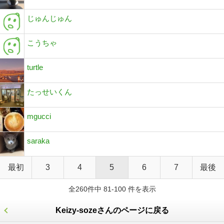
じゅんじゅん
こうちゃ
turtle
たっせいくん
mgucci
saraka
最初
3
4
5
6
7
最後
全260件中 81-100 件を表示
Keizy-sozeさんのページに戻る