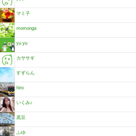
マミ子
momonga
yu yu
カササギ
すずらん
hiro
いくみ♪
黒豆
ふゆ