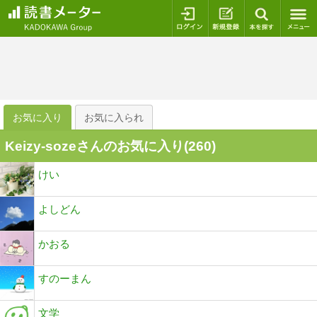
ログイン
新規登録
本を探
お気に入り
お気に入られ
Keizy-sozeさんのお気に入り(
260
)
けい
よしどん
かおる
すのーまん
文学