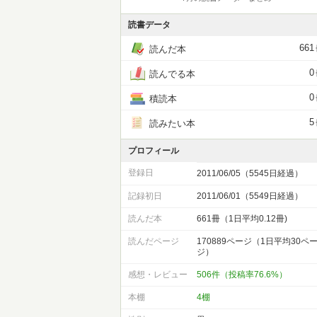
読書データ
661
読んだ本
0
読んでる本
0
積読本
5
読みたい本
プロフィール
登録日
2011/06/05（5545日経過）
記録初日
2011/06/01（5549日経過）
読んだ本
661冊（1日平均0.12冊)
読んだページ
170889ページ（1日平均30ペ
ジ）
感想・レビュー
506件（投稿率76.6%）
本棚
4棚