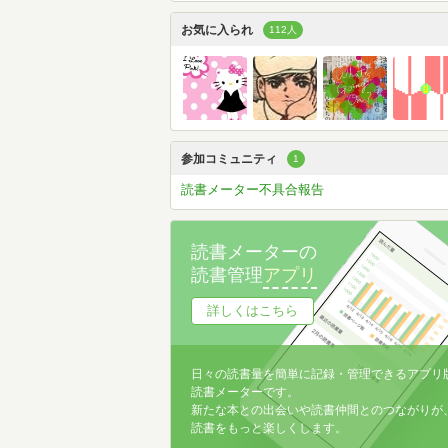
お気に入られ
112人
参加コミュニティ
1
読書メーター不具合報告
読書メーターの
読書管理
アプリ
詳しくはこちら
日々の読書量を簡単に記録・管理できるアプリ
読書メーターです。
新たな本との出会いや読書仲間とのつながりが
読書をもっと楽しくします。