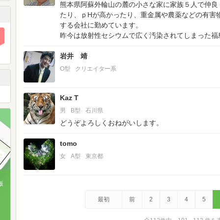
熊本県阿蘇外輪山の麓の小さな家に家族５人で仲良
たり、ｐHが高かったり、重金属や農薬などの有害
する会社に勤めています。
昨今は放射性セシウムで広く汚染されてしまった福
岩井 靖
O型
クリエイター系
Kaz T
男
B型
石川県
どうぞよろしくおねがいします。
tomo
女
A型
東京都
版
最初
前
2
3
4
5
、