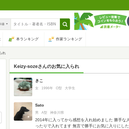
n和書
は
本ランキング
作家ランキング
入られ
Keizy-soze
さんのお気に入られ
きこ
112
女
1996年
O型
大学生
Sato
男
A型
神奈川県
2014年に入ってから感想を入れ始めました
勝手な
ったりで入れてます
無言で勝手にお気に入りにした