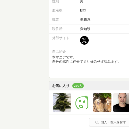
性別
男
血液型
B型
職業
事務系
現住所
愛知県
外部サイト
自己紹介
本マニアです。
自分の感性に任せてえり好みせず読みます。
お気に入り
260人
知人・友人を探す