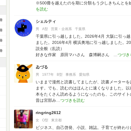
※500冊を越えたのを期に分類もう少しきちんとを
冊
シェルティ
男
A型
営業・企画系
千葉県
冊
千葉県に引っ越しました。2026年4月
大阪に引っ越
冊
ました。2016年4月
横浜奥地に引っ越しました。20
説全般（乱読）
冊
好きな作家 原田マハさん 森博嗣さん
ゐづる
男
1977年
B型
事務系
愛知県
いままで漫然と読書してましたが、読書メーターを
ます。でも、読むのはほんとに速くなりました。以
本をたくさん読めるようになったのも、このサイト
ー
昔は宮部み
ringring2612
女
O型
東京都
ビジネス、自己啓発、小説、雑誌。子育てが終わり