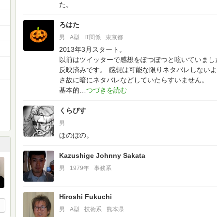
た。
ろはた
男
A型
IT関係
東京都
2013年3月スタート。
以前はツイッターで感想をぽつぽつと呟いていまし
反映済みです。
感想は可能な限りネタバレしないよ
さ故に暗にネタバレなどしていたらすいません。
基本的
くらびす
男
ほのぼの。
Kazushige Johnny Sakata
男
1979年
事務系
Hiroshi Fukuchi
男
A型
技術系
熊本県