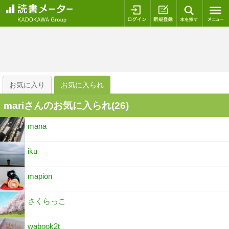
ログイン
新規登録
本を探
お気に入り
お気に入られ
mariさんのお気に入られ(
26
)
mana
iku
mapion
さくらっこ
wabook2t