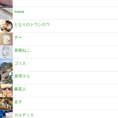
mana
となりのトウシロウ
すー
昼寝ねこ
ゴリ人
真理そら
轟直人
吉子
カルディエ