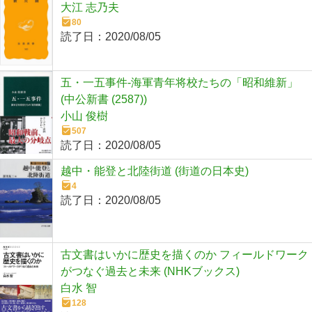
大江 志乃夫
80
読了日：
2020/08/05
五・一五事件-海軍青年将校たちの「昭和維新」
(中公新書 (2587))
小山 俊樹
507
読了日：
2020/08/05
越中・能登と北陸街道 (街道の日本史)
4
読了日：
2020/08/05
古文書はいかに歴史を描くのか フィールドワーク
がつなぐ過去と未来 (NHKブックス)
白水 智
128