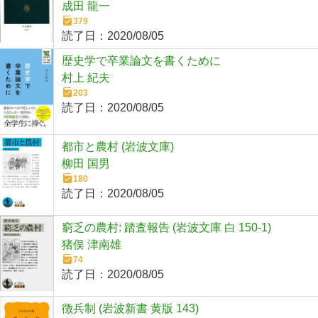
成田 龍一
379
読了日：
2020/08/05
歴史学で卒業論文を書くために
村上 紀夫
203
読了日：
2020/08/05
都市と農村 (岩波文庫)
柳田 国男
180
読了日：
2020/08/05
窮乏の農村: 踏査報告 (岩波文庫 白 150-1)
猪俣 津南雄
74
読了日：
2020/08/05
徴兵制 (岩波新書 黄版 143)