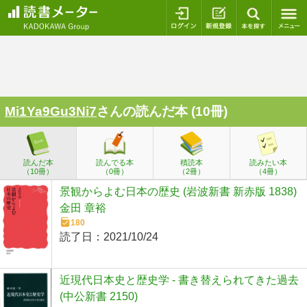
ログイン
新規登録
本を探
Mi1Ya9Gu3Ni7
さんの読んだ本 (10冊)
読んだ本
読んでる本
積読本
読みたい本
（10冊）
（0冊）
（2冊）
（4冊）
景観からよむ日本の歴史 (岩波新書 新赤版 1838)
金田 章裕
180
読了日：
2021/10/24
近現代日本史と歴史学 - 書き替えられてきた過去
(中公新書 2150)