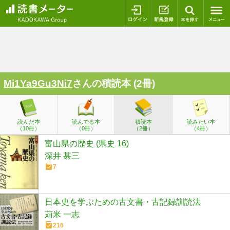
ログイン
新規登録
本を探
Mi1Ya9Gu3Ni7
さんの積読本 (2冊)
読んだ本
読んでる本
積読本
読みたい本
（10冊）
（0冊）
（2冊）
（4冊）
富山県の歴史 (県史 16)
深井 甚三
7
日本史を学ぶための古文書・古記録訓読法
苅米 一志
216