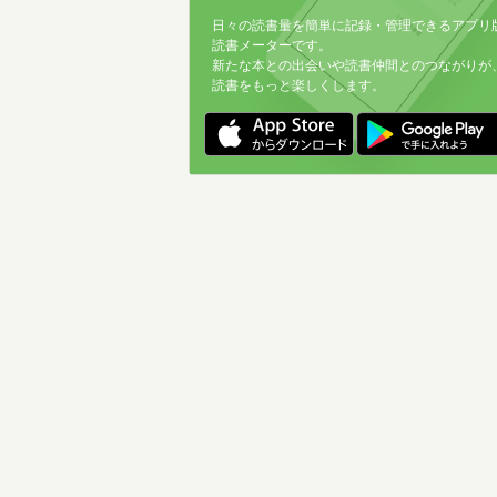
日々の読書量を簡単に記録・管理できるアプリ
読書メーターです。
新たな本との出会いや読書仲間とのつながりが
読書をもっと楽しくします。