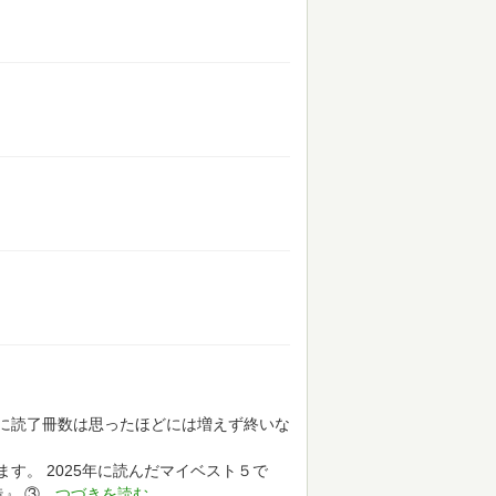
に読了冊数は思ったほどには増えず終いな
ます。
2025年に読んだマイベスト５で
造』
③