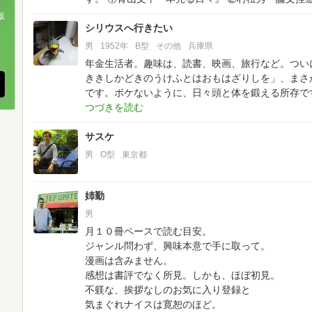
版
シリウスへ行きたい
、
男
1952年
B型
その他
兵庫県
年金生活者。趣味は、読書、映画、旅行など。つい
ききしかどきのうけふとはおもはざりしを」、まさ
です。ボケないように、日々頭と体を鍛える所存で
サスケ
男
O型
東京都
姉勤
男
月１０冊ペースで読む目安。
ジャンル問わず、興味本意で手に取って。
漫画は含みません。
感想は書評でなく所見。しかも、ほぼ初見。
不躾な、挨拶なしのお気に入り登録と
気まぐれナイスは寛恕のほど。