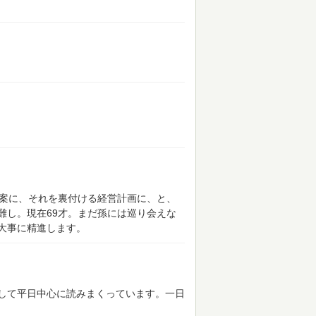
書案に、それを裏付ける経営計画に、と、
難し。現在69才。まだ孫には巡り会えな
大事に精進します。
して平日中心に読みまくっています。一日