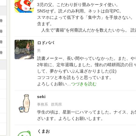
3児の父。こだわり折り畳みケータイ使い。
SNSせず。読メのみ利用。ネットは自宅PC。
スマホによって低下する「集中力」を手放さない。
冊
含まず。
人生で"書籍"を何冊読んだかを数えたいから。
読
冊
冊
ロドパパ
男
冊
読書メーター、長い間やっていなかった。また、や
2年前に、定年退職しました。憧れの晴耕雨読の日
して、夢からずいぶん遠ざかりました(泣)
コツコツと本を読もうと思っています。
よろしくお願い
seki
ー
事務系
群馬県
学生の頃は、星新一にハマってました。ナイス、お
ざいます。よろしくお願いします。
くまお