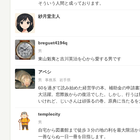
そういう人間と成っております。
紗月堂主人
breguet4194q
男
東山魁夷と吉川英治を心から愛する男です
アベシ
男
事務系
岩手県
60を過ぎて読み始めた経営学の本。補助金の申請
大活躍。窓際族からの復活でした。しかし、行うは
いけれど、じいさんは頑張るの巻。原典に当たるを
templecity
男
自宅から図書館まで徒歩３分の地の利を最大限活か
一善ならぬ一日一冊を目指します。