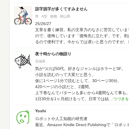
誤字脱字が多くてすみません
男
A型
無職
岡山県
25/26/27
文章を書く練習。私の文章力のなさに苦労していま
ので、後悔しています「後悔先に立たず」です。初
るので便利です。今からでは遅いと思うのですが、
夜十時からの物語り
茨城県
気がつけば50代。好きなジャンルはホラーとSF。
小説を読むのって大変だと思う。
仮に1ページ1分で読むとして、30ページ30分。
420ページの小説だと、2週間。
上下巻なんてパターンも多いから4週間なんて事も
1日30分を1ヶ月続けるって、日常では結
Yoshi
ロボットや人工知能の研究者
最近、Amazon Kindle Direct Publishi