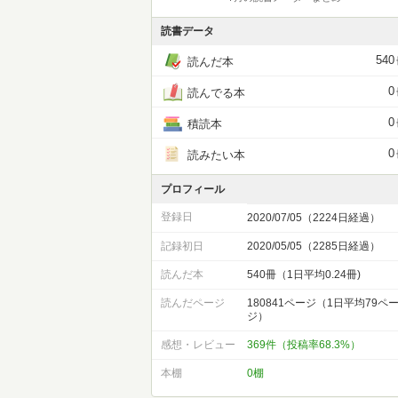
読書データ
540
読んだ本
0
読んでる本
0
積読本
0
読みたい本
プロフィール
登録日
2020/07/05（2224日経過）
記録初日
2020/05/05（2285日経過）
読んだ本
540冊（1日平均0.24冊)
読んだページ
180841ページ（1日平均79ペ
ジ）
感想・レビュー
369件（投稿率68.3%）
本棚
0棚