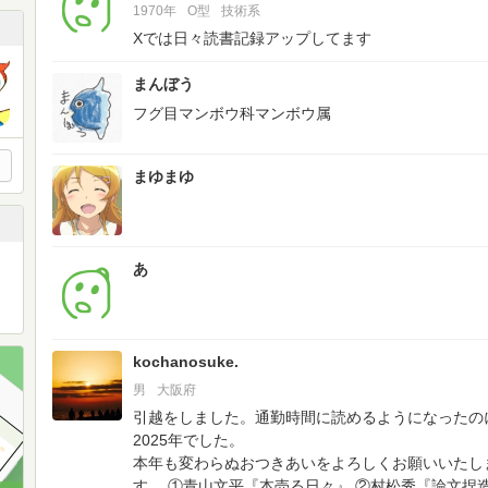
1970年
O型
技術系
Xでは日々読書記録アップしてます
まんぼう
フグ目マンボウ科マンボウ属
まゆまゆ
あ
kochanosuke.
男
大阪府
引越をしました。通勤時間に読めるようになったの
2025年でした。
本年も変わらぬおつきあいをよろしくお願いいたし
す。
①青山文平『本売る日々』
②村松秀『論文捏