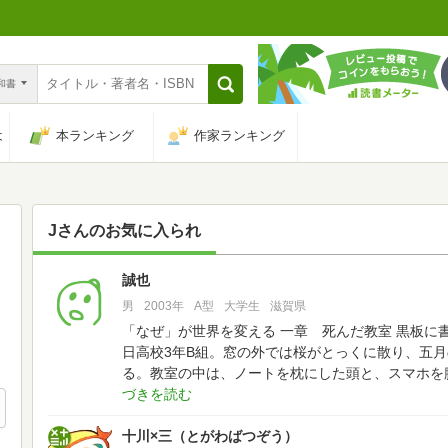
n和書
は
本ランキング
作家ランキング
J
さんのお気に入られ
誠也
52
男
2003年
A型
大学生
滋賀県
「なぜ」が世界を変える
一章 死んだ教室
黒板に
日高校3年B組。窓の外では桜がとっくに散り、五
る。教室の中は、ノートを枕にした頭と、スマホを
十川×三（とがわばつぞう）