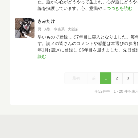
た。脳から心がどうやって生まれ、心が脳にどうや
論を擁護しています。心、意識や
きみたけ
男
A型
事務系
大阪府
早いもので登録して7年目に突入となりました。毎年
す。読メの皆さんのコメントや感想は本選びの参考にな
年1月)
読メに登録して6年目を迎えました。先日登録
最初
前
1
2
3
全52件中 1 - 20 件を表