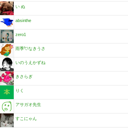
い ぬ
absinthe
zero1
雨季💘なきうさ
いのうえかずね
きさらぎ
りく
アサガオ先生
すこにゃん