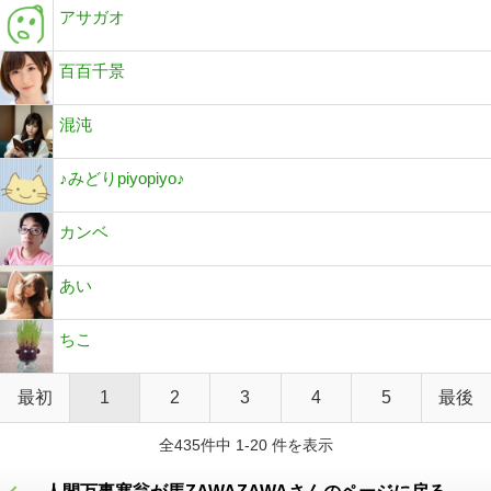
アサガオ
百百千景
混沌
♪みどりpiyopiyo♪
カンベ
あい
ちこ
最初
1
2
3
4
5
最後
全435件中 1-20 件を表示