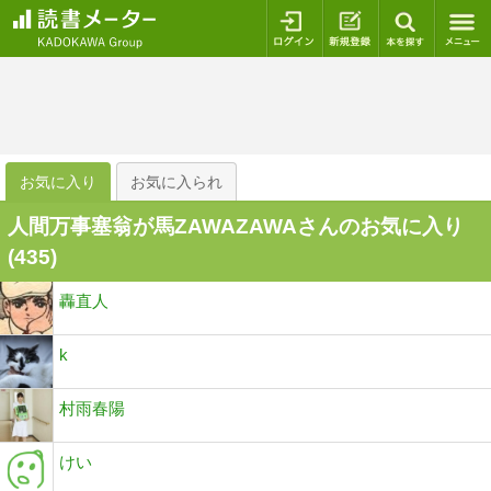
ログイン
新規登録
本を探
お気に入り
お気に入られ
人間万事塞翁が馬ZAWAZAWAさんのお気に入り
(
435
)
轟直人
k
村雨春陽
けい