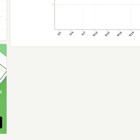
1
哲学・認識科学・・・etc
5/1
5/4
5/7
5/10
5/13
5/16
5/19
版
、