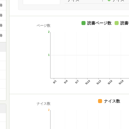
冊
冊
読書ページ数
読書
ページ数
冊
2
冊
1
5/1
5/4
5/7
5/10
5/13
5/16
5/19
ナイス数
ナイス数
2