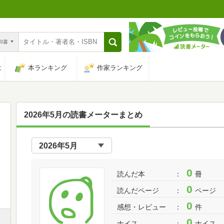
n和書
は
本ランキング
作家ランキング
2026年5月の読書メーターまとめ
0
読んだ本
冊
0
読んだページ
ページ
0
感想・レビュー
件
0
ナイス
ナイス