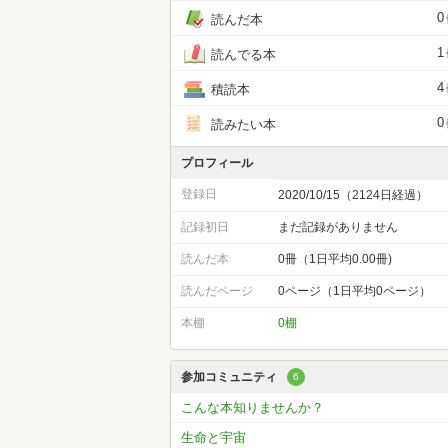
0
読んだ本
1
読んでる本
4
積読本
0
読みたい本
プロフィール
登録日
2020/10/15（2124日経過）
記録初日
まだ記録がありません
読んだ本
0冊（1日平均0.00冊)
読んだページ
0ページ（1日平均0ページ）
本棚
0棚
参加コミュニティ
6
こんな本知りませんか？
生命と宇宙