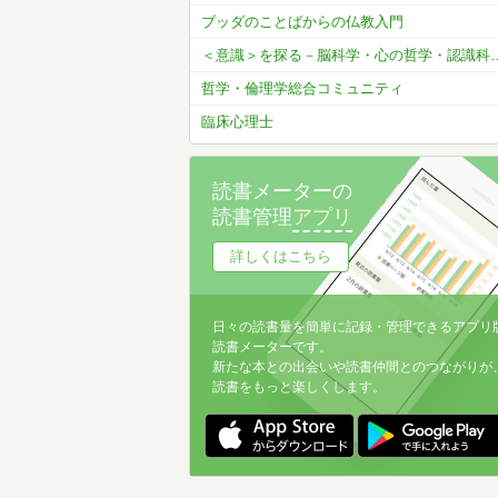
ブッダのことばからの仏教入門
＜意識＞を探る－脳科学・心の
哲学・倫理学総合コミュニティ
臨床心理士
読書メーターの
読書管理
アプリ
詳しくはこちら
日々の読書量を簡単に記録・管理できるアプリ
読書メーターです。
新たな本との出会いや読書仲間とのつながりが
読書をもっと楽しくします。