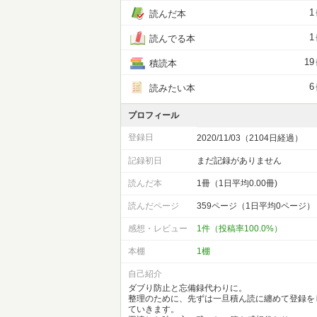
1
読んだ本
1
読んでる本
19
積読本
6
読みたい本
プロフィール
登録日
2020/11/03（2104日経過）
記録初日
まだ記録がありません
読んだ本
1冊（1日平均0.00冊)
読んだページ
359ページ（1日平均0ページ）
感想・レビュー
1件（投稿率100.0%）
本棚
1棚
自己紹介
ダブり防止と忘備録代わりに。
整理のために、先ずは一旦積ん読に纏めて登録を
ていきます。