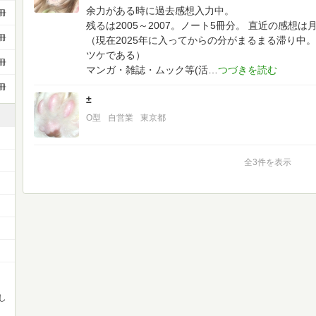
余力がある時に過去感想入力中。
冊
残るは2005～2007。ノート5冊分。
直近の感想は
冊
（現在2025年に入ってからの分がまるまる滞り中。
ツケである）
冊
マンガ・雑誌・ムック等(活
冊
±
O型
自営業
東京都
全3件を表示
し