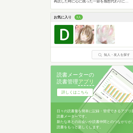
再読した時に心に残った一節を感想代わりに…
お気に入り
3人
知人・友人を探す
読書メーターの
読書管理
アプリ
詳しくはこちら
日々の読書量を簡単に記録・管理できるアプリ
読書メーターです。
新たな本との出会いや読書仲間とのつながりが
読書をもっと楽しくします。