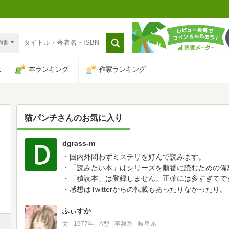
n和書
は
本ランキング
作家ランキング
猫パンチ
さんのお気に入り
dgrass-m
3
・国内外問わずミステリを好んで読みます。
・「読みたい本」はシリーズを順番に読むための備
・「積読本」は登録しません。正確には多すぎてで
・感想はTwitterからの転載もあったりなかったり。
ふぃすか
女
1977年
A型
事務系
岐阜県