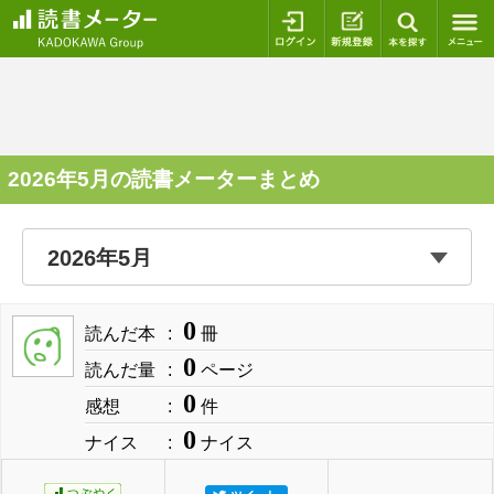
ログイン
新規登録
本を探
2026年5月の読書メーターまとめ
0
読んだ本
冊
0
読んだ量
ページ
0
感想
件
0
ナイス
ナイス