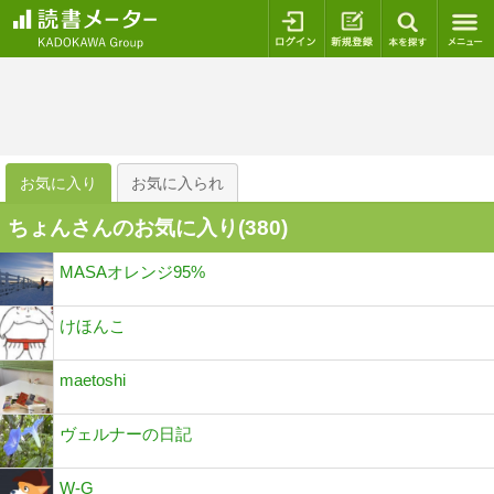
ログイン
新規登録
本を探
お気に入り
お気に入られ
ちょんさんのお気に入り(
380
)
MASAオレンジ95%
けほんこ
maetoshi
ヴェルナーの日記
W-G