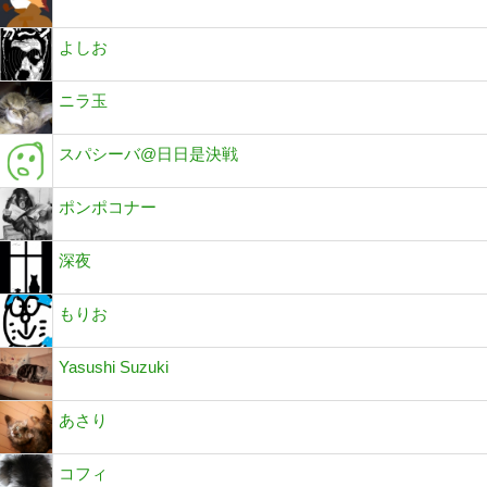
よしお
ニラ玉
スパシーバ@日日是決戦
ポンポコナー
深夜
もりお
Yasushi Suzuki
あさり
コフィ