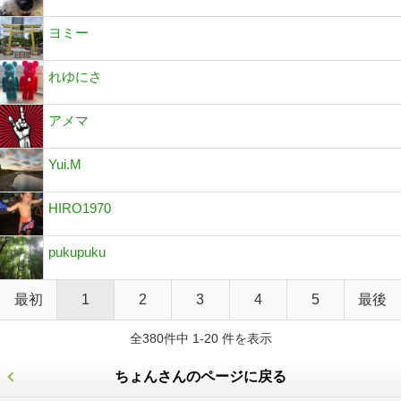
ヨミー
れゆにさ
アメマ
Yui.M
HIRO1970
pukupuku
最初
1
2
3
4
5
最後
全380件中 1-20 件を表示
ちょんさんのページに戻る