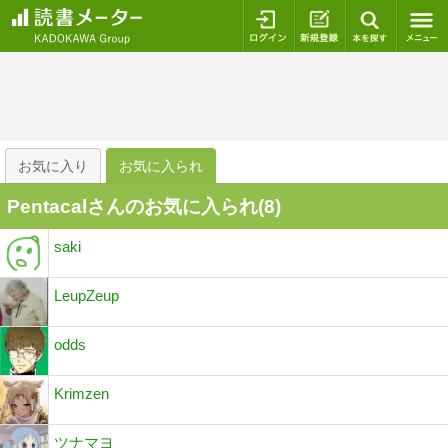
ログイン
新規登録
本を探
お気に入り
お気に入られ
Pentacalさんのお気に入られ(
8
)
saki
LeupZeup
odds
Krimzen
ツナマヨ