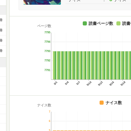
冊
読書ページ数
読書
ページ数
冊
7795
冊
7794
冊
7793
7792
7791
5/1
5/4
5/7
5/10
5/13
5/16
5/19
）
ナイス数
ナイス数
7
6
5