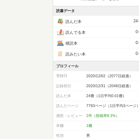
読書データ
24
読んだ本
0
読んでる本
0
積読本
0
読みたい本
プロフィール
登録日
2020/12/02（2077日経過）
記録初日
2020/12/31（2048日経過）
読んだ本
24冊（1日平均0.01冊)
読んだページ
7793ページ（1日平均3ページ
感想・レビュー
2件（投稿率8.3%）
本棚
1棚
性別
男