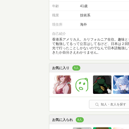
年齢
41歳
職業
技術系
現住所
海外
自己紹介
香港系アメリカ人。カリフォルニア在住。趣味と
て勉強してるって公言はしてるけど、日本は２回
光で行ったことしかないのでなんで日本語勉強し
きたか自分さえわかりません。
お気に入り
5人
知人・友人を探す
お気に入られ
8人