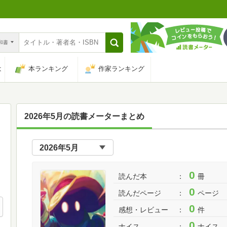
n和書
は
本ランキング
作家ランキング
2026年5月の読書メーターまとめ
0
読んだ本
冊
0
読んだページ
ページ
0
感想・レビュー
件
0
ナイス
ナイス