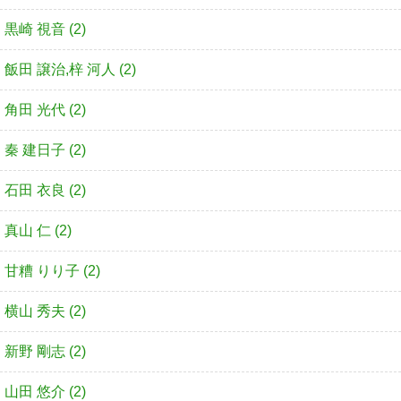
黒崎 視音 (2)
飯田 譲治,梓 河人 (2)
角田 光代 (2)
秦 建日子 (2)
石田 衣良 (2)
真山 仁 (2)
甘糟 りり子 (2)
横山 秀夫 (2)
新野 剛志 (2)
山田 悠介 (2)