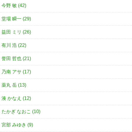
今野 敏 (42)
堂場 瞬一 (29)
益田 ミリ (26)
有川 浩 (22)
誉田 哲也 (21)
乃南 アサ (17)
薬丸 岳 (13)
湊 かなえ (12)
たかぎ なおこ (10)
宮部 みゆき (9)