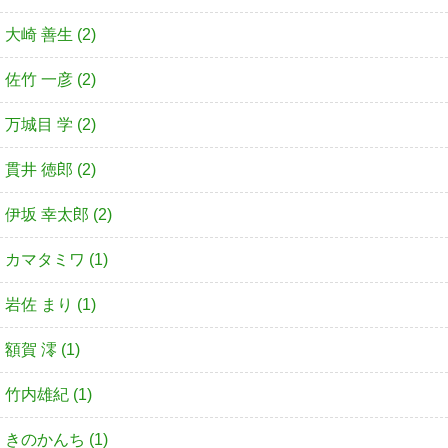
大崎 善生 (2)
佐竹 一彦 (2)
万城目 学 (2)
貫井 徳郎 (2)
伊坂 幸太郎 (2)
カマタミワ (1)
岩佐 まり (1)
額賀 澪 (1)
竹内雄紀 (1)
きのかんち (1)