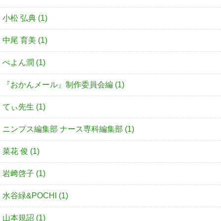
小松 弘典 (1)
中尾 育美 (1)
ぺよん潤 (1)
『おかんメール』制作委員会編 (1)
てぃ先生 (1)
ニンプス編集部 ナース専科編集部 (1)
菜花 俊 (1)
岩﨑啓子 (1)
水谷緑&POCHI (1)
山本規詔 (1)