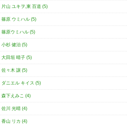
片山 ユキヲ,東 百道 (5)
篠原 ウミハル (5)
篠原ウミハル (5)
小杉 健治 (5)
大田垣 晴子 (5)
佐々木 譲 (5)
ダニエル キイス (5)
森下えみこ (4)
佐川 光晴 (4)
香山 リカ (4)