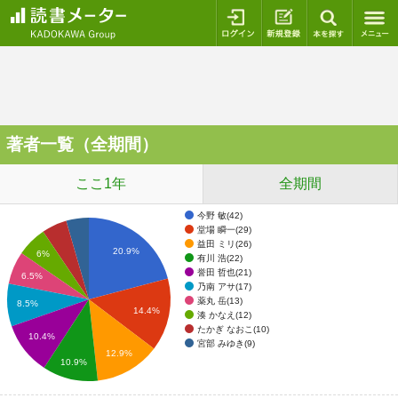
ログイン
新規登録
本を探
著者一覧（全期間）
ここ1年
全期間
今野 敏(42)
堂場 瞬一(29)
益田 ミリ(26)
20.9%
6%
有川 浩(22)
誉田 哲也(21)
6.5%
乃南 アサ(17)
薬丸 岳(13)
8.5%
14.4%
湊 かなえ(12)
たかぎ なおこ(10)
10.4%
宮部 みゆき(9)
12.9%
10.9%