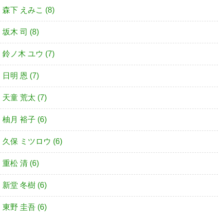
森下 えみこ (8)
坂木 司 (8)
鈴ノ木 ユウ (7)
日明 恩 (7)
天童 荒太 (7)
柚月 裕子 (6)
久保 ミツロウ (6)
重松 清 (6)
新堂 冬樹 (6)
東野 圭吾 (6)