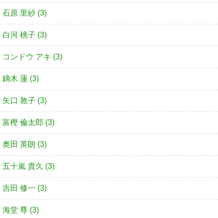
石原 里紗 (3)
白河 桃子 (3)
コンドウ アキ (3)
鏑木 蓮 (3)
矢口 敦子 (3)
富樫 倫太郎 (3)
奥田 英朗 (3)
五十嵐 貴久 (3)
吉田 修一 (3)
海堂 尊 (3)