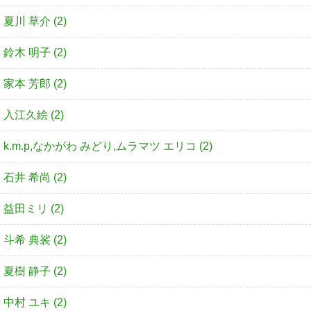
夏川 草介 (2)
鈴木 明子 (2)
家本 芳郎 (2)
入江久絵 (2)
k.m.p,なかがわ みどり,ムラマツ エリコ (2)
石井 希尚 (2)
益田ミリ (2)
斗希 典裟 (2)
夏樹 静子 (2)
中村 ユキ (2)