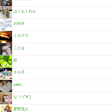
はくもくれん
おゆき
ミカママ
ことは
絵
チロ子
yako
な つ (°∀°)
星野流人