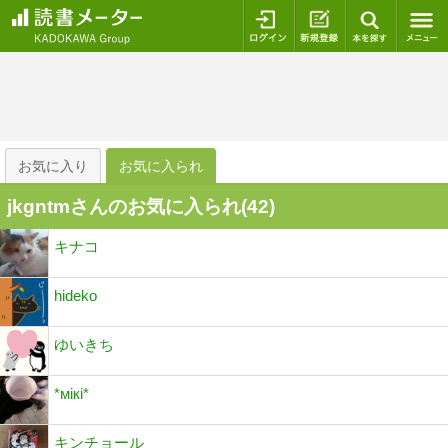
ログイン
新規登録
本を探
お気に入り
お気に入られ
jkgntmさんのお気に入られ(
42
)
キナコ
hideko
ゆいきち
*мiкi*
キンチョール