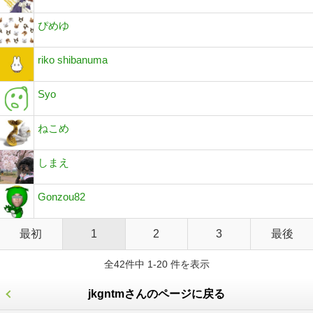
ぴめゆ
riko shibanuma
Syo
ねこめ
しまえ
Gonzou82
最初
1
2
3
最後
全42件中 1-20 件を表示
jkgntmさんのページに戻る