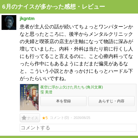
6月のナイスが多かった感想・レビュー
jkgntm
患者が主人公の話が続いてちょっとワンパターンか
なと思ったところに、後半からメンタルクリニック
の夫婦と喫茶店の店主が主軸になって物語に深みが
増していました。内科・外科は当たり前に行くし人
にも行ってること言えるのに、こと心療内科ってな
ったら作中にもあるようにまだまだ偏見があるな
と。こういう小説とかきっかけにもっとハードル下
がったらいいですね。
夜空に浮かぶ欠けた月たち (角川文庫)
窪 美澄
本を登録
あらすじ・内容
コメント(
0
)
2026/06/25
ナイス
★5