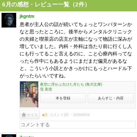
6月の感想・レビュー一覧（2件）
jkgntm
患者が主人公の話が続いてちょっとワンパターンか
なと思ったところに、後半からメンタルクリニック
の夫婦と喫茶店の店主が主軸になって物語に深みが
増していました。内科・外科は当たり前に行くし人
にも行ってること言えるのに、こと心療内科ってな
ったら作中にもあるようにまだまだ偏見があるな
と。こういう小説とかきっかけにもっとハードル下
がったらいいですね。
夜空に浮かぶ欠けた月たち (角川文庫)
窪 美澄
本を登録
あらすじ・内容
コメント(
0
)
2026/06/25
ナイス
★5