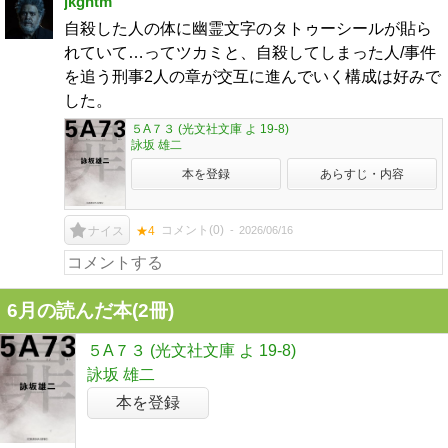
jkgntm
自殺した人の体に幽霊文字のタトゥーシールが貼ら
れていて…ってツカミと、自殺してしまった人/事件
を追う刑事2人の章が交互に進んでいく構成は好みで
した。
５A７３ (光文社文庫 よ 19-8)
詠坂 雄二
本を登録
あらすじ・内容
コメント(
0
)
2026/06/16
ナイス
★4
6月の読んだ本(2冊)
５A７３ (光文社文庫 よ 19-8)
詠坂 雄二
本を登録