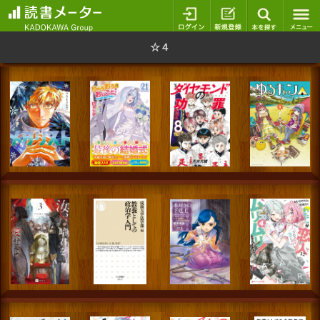
ログイン
新規登録
本を探
☆４
スマートフォン版
パソコン版
利用規約
個人情報保護基本方針
Cookie等の利用に関するガイドライン
サイトアクセス情報の取得について
法人・プレスお問い合わせ
運営会社
※本サイトはアフィリエイトプログラムによる収益を得ていま
す