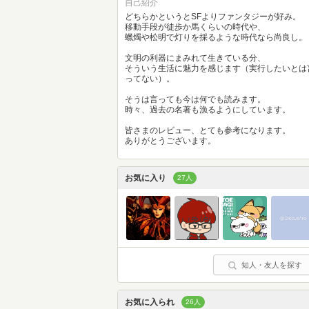
自己紹介
どちらかというとSFよりファンタジーが好み。
移動手段が徒歩か馬くらいの時代や、
蠟燭や松明で灯りを採るような時代なら尚良し。
文明の利器にまみれて生きている分、
そういう生活に魅力を感じます（実行したいとは
ってない）。
そうは言っても今は何でも読みます。
時々、過去の名著も漁るようにしています。
皆さまのレビュー、とても参考になります。
ありがとうございます。
お気に入り
27人
知人・友人を探す
お気に入られ
26人