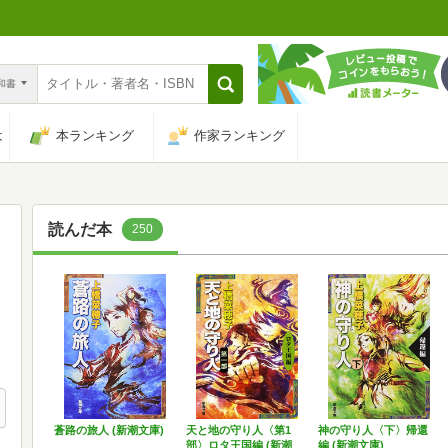
n和書
は
本ランキング
作家ランキング
読んだ本
250
蒼路の旅人 (新潮文庫)
天と地の守り人〈第1
神の守り人〈下〉帰還
部〉ロタ王国編 (新潮
編 (新潮文庫)