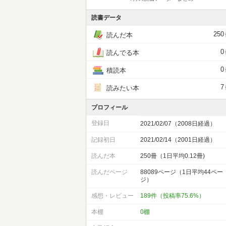
読書データ
250
読んだ本
0
読んでる本
0
積読本
7
読みたい本
プロフィール
登録日
2021/02/07（2008日経過）
記録初日
2021/02/14（2001日経過）
読んだ本
250冊（1日平均0.12冊)
読んだページ
88089ページ（1日平均44ペー
ジ）
感想・レビュー
189件（投稿率75.6%）
本棚
0棚