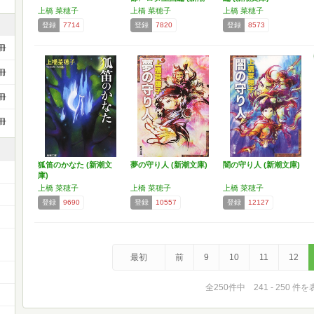
文…
上橋 菜穂子
上橋 菜穂子
上橋 菜穂子
登録
7714
登録
7820
登録
8573
冊
冊
冊
冊
狐笛のかなた (新潮文
夢の守り人 (新潮文庫)
闇の守り人 (新潮文庫)
庫)
上橋 菜穂子
上橋 菜穂子
上橋 菜穂子
登録
9690
登録
10557
登録
12127
最初
前
9
10
11
12
全250件中 241 - 250 件