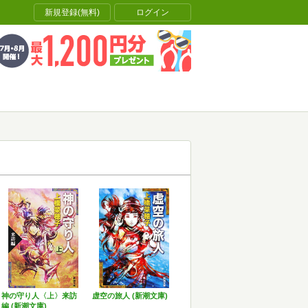
新規登録(無料)
ログイン
神の守り人〈上〉来訪
虚空の旅人 (新潮文庫)
編 (新潮文庫)