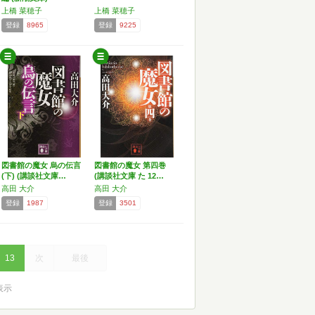
上橋 菜穂子
上橋 菜穂子
登録
8965
登録
9225
図書館の魔女 烏の伝言
図書館の魔女 第四巻
(下) (講談社文庫…
(講談社文庫 た 12…
高田 大介
高田 大介
登録
1987
登録
3501
13
次
最後
を表示