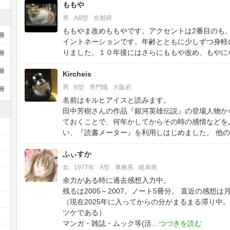
ももや
男
AB型
京都府
ももやま改めももやです。アクセントは2番目のも
冊
イントネーションです。年齢とともに少しずつ身軽
りました。１０年後にはさらにももや改め、もやに
冊
冊
Kircheis
男
B型
専門職
大阪府
冊
名前はキルヒアイスと読みます。
田中芳樹さんの作品『銀河英雄伝説』の登場人物か
ておくことで、何年かしてからその時の感情などを
い、『読書メーター』を利用しはじめました。
他の
ふぃすか
女
1977年
A型
事務系
岐阜県
余力がある時に過去感想入力中。
残るは2005～2007。ノート5冊分。
直近の感想は
（現在2025年に入ってからの分がまるまる滞り中。
ツケである）
マンガ・雑誌・ムック等(活