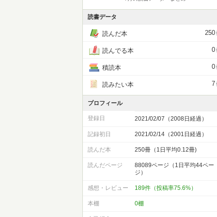
読書データ
250
読んだ本
0
読んでる本
0
積読本
7
読みたい本
プロフィール
登録日
2021/02/07（2008日経過）
記録初日
2021/02/14（2001日経過）
読んだ本
250冊（1日平均0.12冊)
読んだページ
88089ページ（1日平均44ペー
ジ）
感想・レビュー
189件（投稿率75.6%）
本棚
0棚