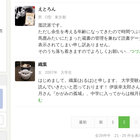
えとろん
男
O型
東京都
濫読派です。
言
ただし余生を考える年齢になってきたので時間つぶ
馬鹿みたいにたまった蔵書の管理を兼ねて読書デー
表示されてしまい申し訳ありません。
そのうち落ち着きますのでよろしくお願いい
織葉
女
2007年
大学生
はじめまして。織葉(おるは)と申します。
大学受験
読んでいきたいと思っております！
伊坂幸太郎さん
月さん『かがみの孤城』、中学に入ってからは柚月
最初
前
1
2
次
全26件中 21 - 26 件を表