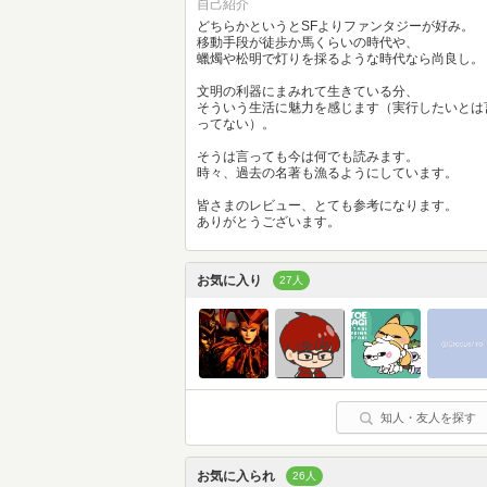
自己紹介
どちらかというとSFよりファンタジーが好み。
移動手段が徒歩か馬くらいの時代や、
蠟燭や松明で灯りを採るような時代なら尚良し。
文明の利器にまみれて生きている分、
そういう生活に魅力を感じます（実行したいとは
ってない）。
そうは言っても今は何でも読みます。
時々、過去の名著も漁るようにしています。
皆さまのレビュー、とても参考になります。
ありがとうございます。
お気に入り
27人
知人・友人を探す
お気に入られ
26人