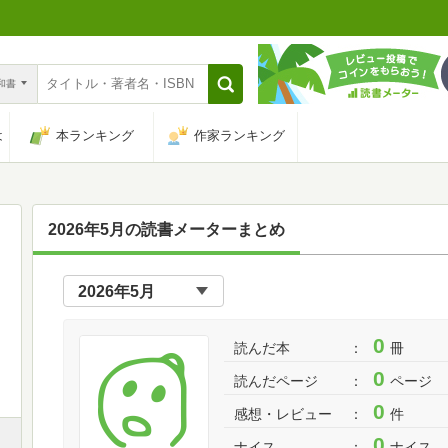
n和書
は
本ランキング
作家ランキング
2026年5月の読書メーターまとめ
0
読んだ本
冊
0
読んだページ
ページ
0
感想・レビュー
件
0
ナイス
ナイス