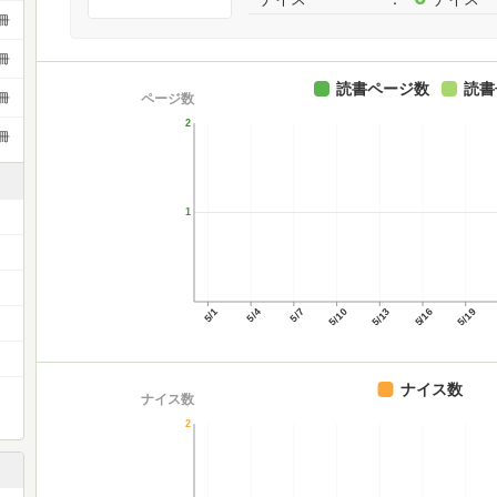
冊
冊
読書ページ数
読書
ページ数
冊
2
冊
1
5/1
5/4
5/7
5/10
5/13
5/16
5/19
ナイス数
ナイス数
2