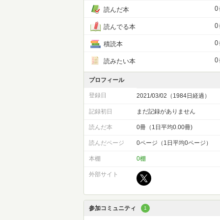
0
読んだ本
0
読んでる本
0
積読本
0
読みたい本
プロフィール
登録日
2021/03/02（1984日経過）
記録初日
まだ記録がありません
読んだ本
0冊（1日平均0.00冊)
読んだページ
0ページ（1日平均0ページ）
本棚
0棚
外部サイト
参加コミュニティ
1