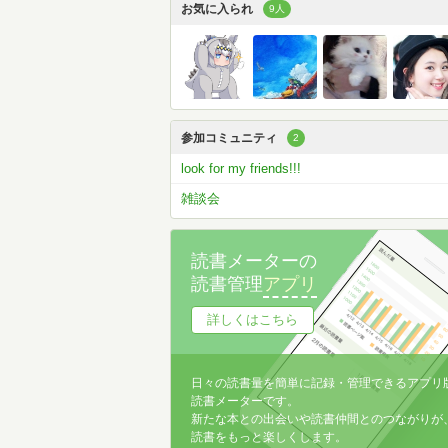
お気に入られ
9人
参加コミュニティ
2
look for my friends!!!
雑談会
読書メーターの
読書管理
アプリ
詳しくはこちら
日々の読書量を簡単に記録・管理できるアプリ
読書メーターです。
新たな本との出会いや読書仲間とのつながりが
読書をもっと楽しくします。