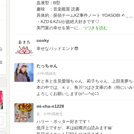
血液型：B型
趣味 ：音楽鑑賞 読書
具体的：探偵チームKZ事件ノート YOASOBI
✍︎＿
・KZD＆KZUが超絶大好きです♡
美門翼の幸せを第一に
cooky
幸せなバッドエンド😎
な
近
たっちゃん
小/中/高校生
犬と本と生見愛瑠ちゃん、莉子ちゃん、上田美夢ちゃ
本の中では、ｋｚ、角川つばさ文庫の本（特にいみ
よろしくお願いします(o^―^o)ﾆｺ
mi-cha-n1228
女
小/中/高校生
ハリー・ポッター好きです！
低浮上ですが、本は結構沢山読みます📖´