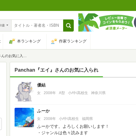
n和書
は
本ランキング
作家ランキング
さんのお気に入られ
Panchan『エイ』
さんのお気に入られ
優結
9
女
2008年
A型
小/中/高校生
神奈川県
ふーか
女
2008年
小/中/高校生
福岡県
ふーかです。よろしくお願いします！
・ジャンルは色々読みます