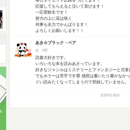
毎日ダイエット記録をつけてます！
応援してもらえると泣いて喜びます！
一応受験生です！
努力の上に花は咲く
何事も全力でかんばります！
よろしくお願いします！！
あき☆ブラック・ベア
女
A型
読書大好きです。
いろいろな本を読みあさっています。
好きなジャンルはミステリーとファンタジーと児童
でもホラーは苦手です😨
感想は書いたり書かなか
ぐい読みたくなってしまうので登録していません。
全9件を表示
版
、