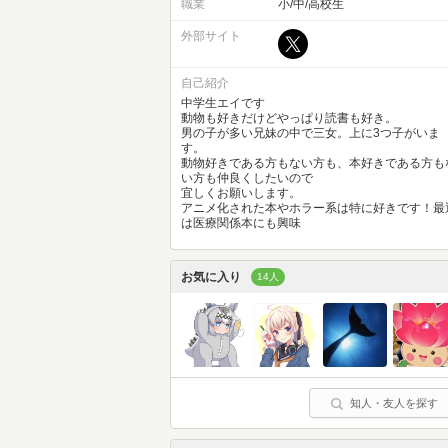
職業
小/中/高校生
外部サイト
自己紹介
中学生エイです
動物も好きだけどやっぱり読書も好き。
男の子が多い兄妹の中で三女。上に3つ子がいま
す。
動物好きである方もない方も、本好きである方も
い方も仲良くしたいので
宜しくお願いします。
アニメ化された本やホラー系は特に好きです！最
は医療関係本にも興味
お気に入り
14人
知人・友人を探す