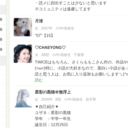
・読メに顔出すことは少ないと思います
※コミュニティは遠慮してます
冊
月渚
女
2007年
小/中/高校生
冊
”07”【15】
冊
♡CHAEYONG♡
冊
女
AB型
小/中/高校生
千葉県
TWICEはもちろん、さくらももこさん作の、作品
(>ω<)特に、小説が大好きなので、面白い小説があっ
読と思う人は、お気に入り追加もお願いします＼(^o
星彩の黒猫＠無浮上
女
2008年
B型
小/中/高校生
岩手県
▼自己紹介▼
ユザネ：星彩の黒猫
学年 ：中学一年生
誕生日：12月25日