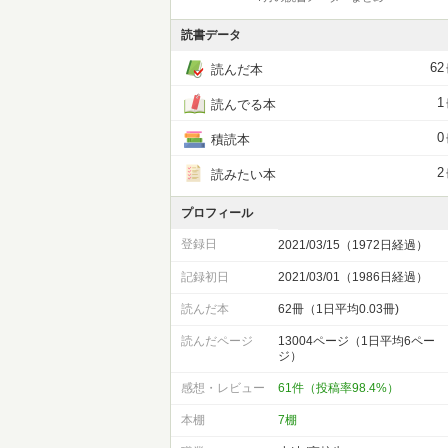
読書データ
62
読んだ本
1
読んでる本
0
積読本
2
読みたい本
プロフィール
登録日
2021/03/15（1972日経過）
記録初日
2021/03/01（1986日経過）
読んだ本
62冊（1日平均0.03冊)
読んだページ
13004ページ（1日平均6ペー
ジ）
感想・レビュー
61件（投稿率98.4%）
本棚
7棚