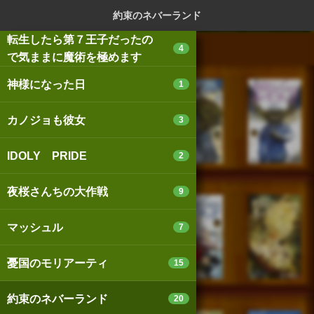
ログイン
新規登録
本を探
約束のネバーランド
転生したら第７王子だったの
4
で気ままに魔術を極めます
神様になった日
1
スマートフォン版
パソコン版
カノジョも彼女
3
IDOLY PRIDE
2
利用規約
個人情報保護基本方針
夜桜さんちの大作戦
9
Cookie等の利用に関するガイドライン
マッシュル
7
サイトアクセス情報の取得について
憂国のモリアーティ
15
法人・プレスお問い合わせ
運営会社
※本サイトはアフィリエイトプログラムによる収益を得ていま
約束のネバーランド
20
す