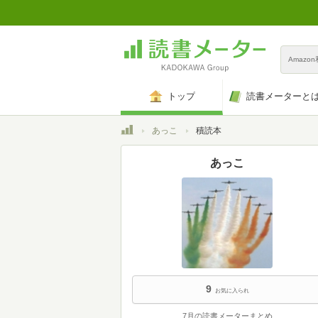
Amazo
トップ
読書メーターと
トップ
あっこ
積読本
あっこ
9
お気に入られ
7月の読書メーターまとめ