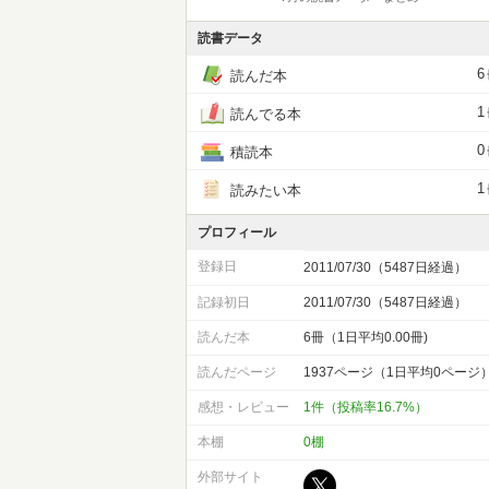
読書データ
6
読んだ本
1
読んでる本
0
積読本
1
読みたい本
プロフィール
登録日
2011/07/30（5487日経過）
記録初日
2011/07/30（5487日経過）
読んだ本
6冊（1日平均0.00冊)
読んだページ
1937ページ（1日平均0ページ
感想・レビュー
1件（投稿率16.7%）
本棚
0棚
外部サイト