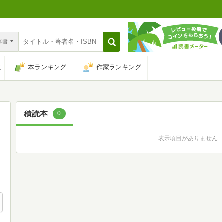
n和書
は
本ランキング
作家ランキング
積読本
0
表示項目がありません