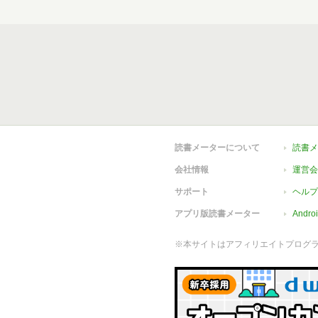
読書メーターについて
読書メ
会社情報
運営会
サポート
ヘルプ
アプリ版読書メーター
Andr
※本サイトはアフィリエイトプログ