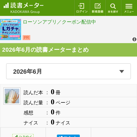
ログイン
新規登録
本を探
2026年6月の読書メーターまとめ
0
読んだ本
冊
0
読んだ量
ページ
0
感想
件
0
ナイス
ナイス