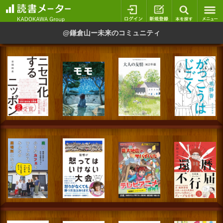
ログイン
新規登録
本を探
@鎌倉山ー未来のコミュニティ
スマートフォン版
パソコン版
利用規約
個人情報保護基本方針
Cookie等の利用に関するガイドライン
サイトアクセス情報の取得について
法人・プレスお問い合わせ
運営会社
※本サイトはアフィリエイトプログラムによる収益を得ていま
す