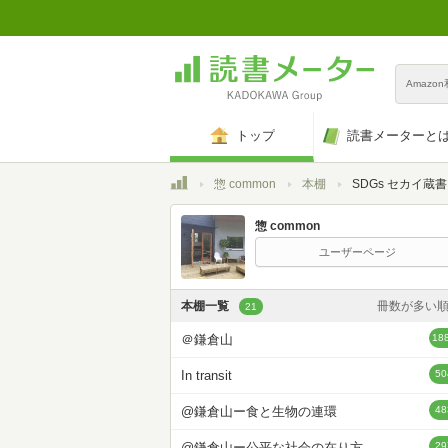
Amazo
トップ
読書メーターと
トップ
惣 common
本棚
SDGs セカイ蔵
惣 common
ユーザーページ
本棚一覧
冊数が多い
21
カスタム
＠鎌倉山
18
登録日時が新しい
In transit
50
登録日時が古い
@鎌倉山ー食と生物の連環
48
名前昇
@鎌倉山ー公平な社会の在り方
29