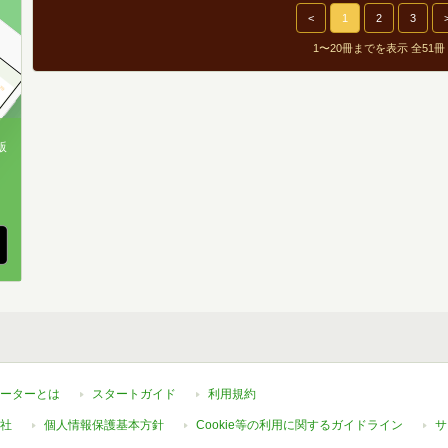
7
<
1
2
3
1〜20冊までを表示 全51冊
3
3
3
版
、
ーターとは
スタートガイド
利用規約
社
個人情報保護基本方針
Cookie等の利用に関するガイドライン
サ