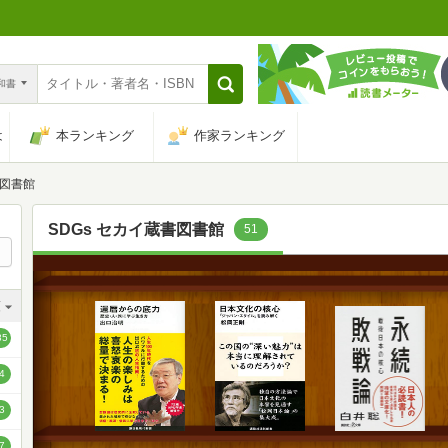
n和書
は
本ランキング
作家ランキング
書図書館
SDGs セカイ蔵書図書館
51
順
順
85
順
4
順
3
順
7