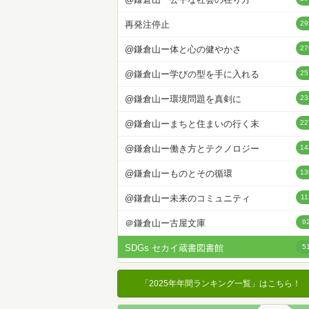
名前降
再発注停止
29
冊数が多い
@鎌倉山ー体と心の健やかさ
27
冊数が少ない
@鎌倉山ー学びの型を手に入れる
25
@鎌倉山ー環境問題を真剣に
23
@鎌倉山ーまちと住まいの行く末
22
@鎌倉山ー働き方とテクノロジー
14
@鎌倉山ーものとその循環
13
@鎌倉山ー未来のコミュニティ
11
＠鎌倉山ー古屋文庫
6
SDGs セカイ蔵書図書館
5
＠鎌倉山ー鎌倉散歩
4
「2025年年間ランキング一覧」はこちら！
@鎌倉山ー鎌倉伊織
2