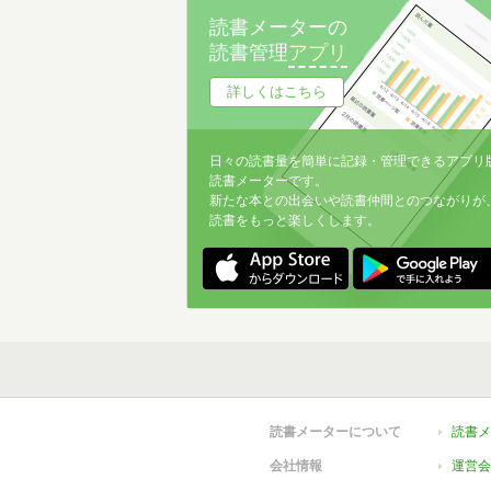
@鎌倉山ーelamabooks
1
読書メーターの
読書管理
アプリ
@夕暮れシネマ
1
詳しくはこちら
@鎌倉山ー有限会社1ミリ
1
@鎌倉山ーGeorge Wallace
1
日々の読書量を簡単に記録・管理できるアプリ
wish list
0
読書メーターです。
新たな本との出会いや読書仲間とのつながりが
読書をもっと楽しくします。
読書メーターについて
読書メ
会社情報
運営会