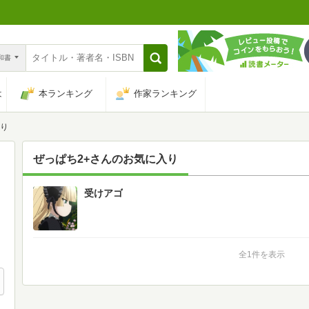
n和書
は
本ランキング
作家ランキング
入り
ぜっぱち2+
さんのお気に入り
受けアゴ
1
全1件を表示