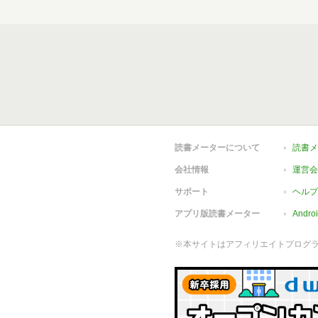
読書メーターについて
読書メ
会社情報
運営会
サポート
ヘルプ
アプリ版読書メーター
Andr
※本サイトはアフィリエイトプログ