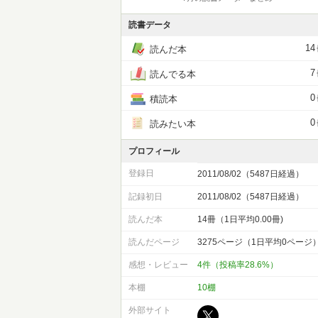
読書データ
14
読んだ本
7
読んでる本
0
積読本
0
読みたい本
プロフィール
登録日
2011/08/02（5487日経過）
記録初日
2011/08/02（5487日経過）
読んだ本
14冊（1日平均0.00冊)
読んだページ
3275ページ（1日平均0ページ
感想・レビュー
4件（投稿率28.6%）
本棚
10棚
外部サイト